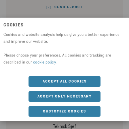
SEND E-POST
COOKIES
Cookies and website analysis help us give you a better experience
THOMAS KOLBERG
and improve our website.
Driftsleder
Please choose your preferences. All cookies and tracking are
described in our
cookie policy
.
+47 95 74 20 18
ACCEPT ALL COOKIES
SEND E-POST
ACCEPT ONLY NECESSARY
CUSTOMIZE COOKIES
MIKKEL MUNDAL
Teknisk Sjef