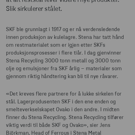
at alt reststål lever videre i nye produkter.
Slik sirkulerer stålet.
SKF ble grunnlagt i 1917 og er nå verdensledende
innen produksjon av kulelagre. Stena har tatt hånd
om restmaterialet som er igjen etter SKFs
produksjonsprosesser i flere tiår. I dag gjenvinner
Stena Recycling 3000 tonn metall og 3000 tonn
olje og emulsjoner fra SKF årlig – materialer som
gjennom riktig håndtering kan bli til nye råvarer.
«Det kreves flere partnere for å lukke sirkelen for
stål. Lagerprodusenten SKF i den ene enden og
smelteverkselskapet Ovako i den andre. I midten
finner du Stena Recycling. Stena Recycling tilfører
viktig verdi til både SKF og Ovako», sier Jens
Björkman, Head of Ferrous i Stena Metal