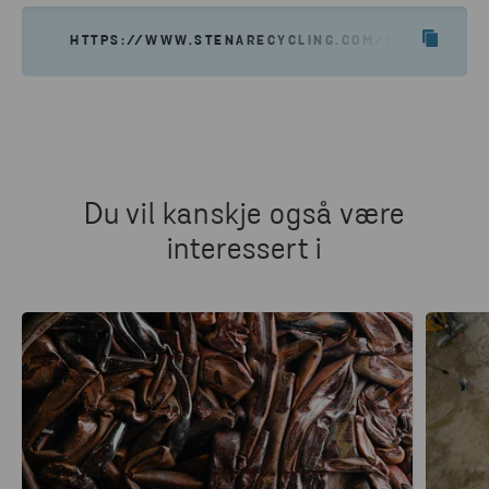
HTTPS://WWW.STENARECYCLING.COM/NO/NYHETER-I
Du vil kanskje også være
interessert i