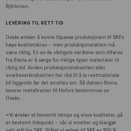
Björkman.
LEVERING TIL RETT TID
Ovako ønsker å kunne tilpasse produksjonen til SKFs
høye kvalitetskrav – men produksjonstakten må
være riktig. En av de viktigste verdiene som tilføres
fra Stena er å sørge for riktige typer materialer til
riktig tid. Verken produksjonsindustrien eller
smelteverkindustrien har råd til å la restmateriale
bli liggende før det smeltes om. Så datoen Stena
leverer metallrester til Hofors bestemmes av
Ovako.
«Vi ønsker et bestemt tempo og visse kvaliteter, på
et bestemt tidspunkt – når vi smelter og klargjør
nytt stål for SKF. Stålet vi selger til SKF er 100 %