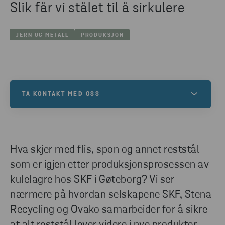
Slik får vi stålet til å sirkulere
JERN OG METALL
PRODUKSJON
TA KONTAKT MED OSS
Ta kontakt med oss hvis du trenger hjelp til å samle
inn, sortere eller gjenvinne avfallet ditt – eller har
andre spørsmål. Fyll ut kontaktskjemaet, så
Hva skjer med flis, spon og annet reststål
kontakter en av våre eksperter deg.
som er igjen etter produksjonsprosessen av
kulelagre hos SKF i Gøteborg? Vi ser
nærmere på hvordan selskapene SKF, Stena
TA KONTAKT MED OSS
Recycling og Ovako samarbeider for å sikre