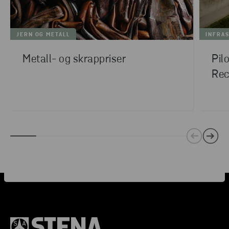
JERN OG METALL
INFRA
Metall- og skrappriser
Pil
Rec