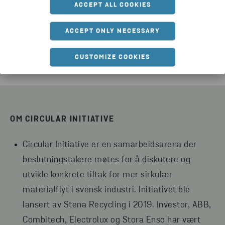
ACCEPT ALL COOKIES
samarbeid bidrar disse og andre prosjekter i Circular
Initiative til å forhindre at avfall oppstår og bedre
ACCEPT ONLY NECESSARY
utnytte det avfallet som fortsatt dannes.
CUSTOMIZE COOKIES
OM CIRCULAR INITIATIVE
Circular Initiative er en samarbeidsarena der
beslutningstakere møtes for å diskutere og
utvikle konkrete tiltak for mer sirkulær
materialflyt i svensk industri. Initiativet ble
lansert av Stena Recycling i 2019. Investor, ABB,
Combitech, Electrolux og Stora Enso har vært