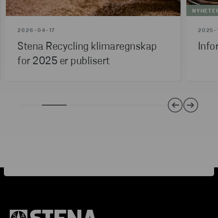
NYHETE
2026-04-17
2025-
Stena Recycling klimaregnskap
Info
for 2025 er publisert