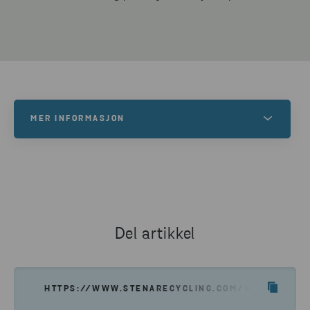
MER INFORMASJON
Vil du vite mer om Circular Initiative?
LES MER
Del artikkel
HTTPS://WWW.STENARECYCLING.COM/NO/NYHETER-