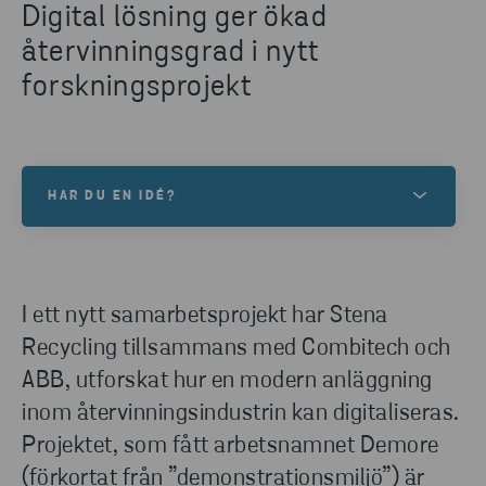
Digital lösning ger ökad
återvinningsgrad i nytt
forskningsprojekt
HAR DU EN IDÉ?
Stena Recycling Lab är vår innovations- och
samarbetsarena. Vill du tipsa om en idé? Fyll i
formuläret så kontaktar en av våra experter dig.
I ett nytt samarbetsprojekt har Stena
Recycling tillsammans med Combitech och
ABB, utforskat hur en modern anläggning
KONTAKTA OSS
inom återvinningsindustrin kan digitaliseras.
Projektet, som fått arbetsnamnet Demore
(förkortat från ”demonstrationsmiljö”) är