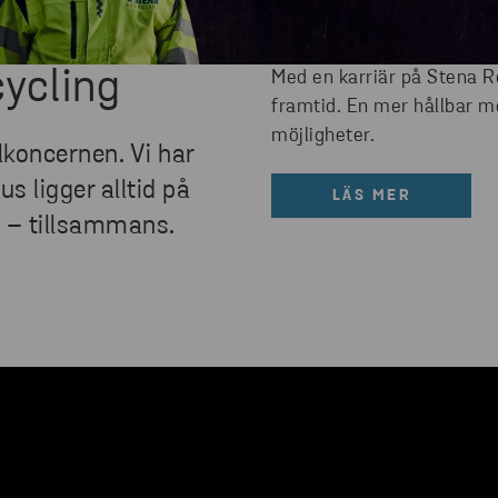
cycling
Med en karriär på Stena Re
framtid. En mer hållbar m
möjligheter.
lkoncernen. Vi har
us ligger alltid på
LÄS MER
t – tillsammans.