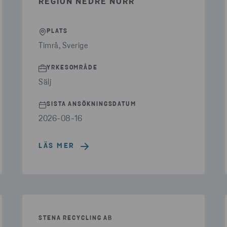
REGION NEDRE NORR
PLATS
Timrå, Sverige
YRKESOMRÅDE
Sälj
SISTA ANSÖKNINGSDATUM
2026-08-16
LÄS MER
STENA RECYCLING AB