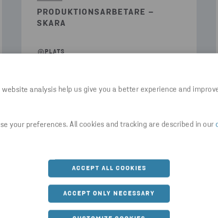
PRODUKTIONSARBETARE –
SKARA
PLATS
Skara, Sverige
YRKESOMRÅDE
 website analysis help us give you a better experience and improv
Produktion
SISTA ANSÖKNINGSDATUM
e your preferences. All cookies and tracking are described in our
2026-08-06
ACCEPT ALL COOKIES
LÄS MER
ACCEPT ONLY NECESSARY