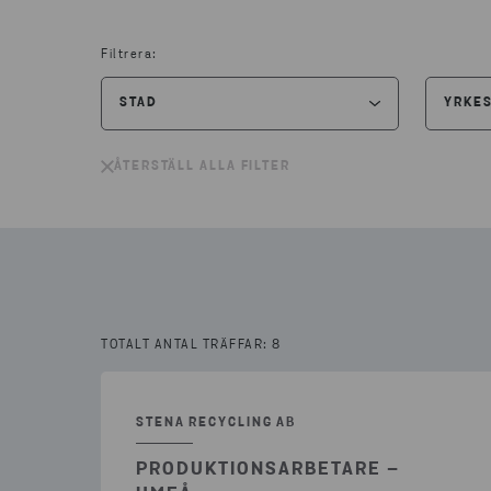
Filtrera:
STAD
YRKE
ÅTERSTÄLL ALLA FILTER
ÅTERST
ÅTERSTÄLL ALLA FILTER
GÖTEBORG
(2)
LED
HALMSTAD
(2)
PRO
SKARA
(1)
SEC
TIMRÅ
(1)
SÄL
TOTALT ANTAL TRÄFFAR: 8
UMEÅ
(1)
UND
ÖSTERSUND
(1)
STENA RECYCLING AB
PRODUKTIONSARBETARE –