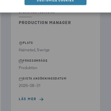
CUSTOMIZE COOKIES
STENA RECYCLING AB
PRODUCTION MANAGER
PLATS
Halmstad, Sverige
YRKESOMRÅDE
Produktion
SISTA ANSÖKNINGSDATUM
2026-08-31
LÄS MER