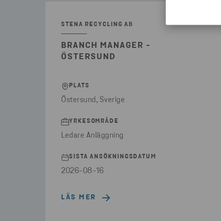
STENA RECYCLING AB
BRANCH MANAGER -
ÖSTERSUND
PLATS
Östersund, Sverige
YRKESOMRÅDE
Ledare Anläggning
SISTA ANSÖKNINGSDATUM
2026-08-16
LÄS MER