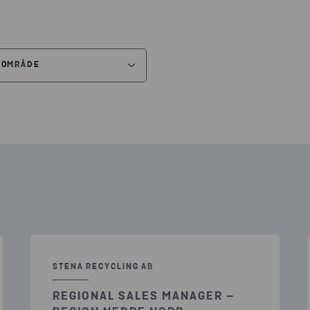
SOMRÅDE
ÄLL ALLA FILTER
ARE ANLÄGGNING
(1)
DUKTION
(4)
URITY/SAFETY
(1)
J
(1)
ERHÅLL
(1)
STENA RECYCLING AB
REGIONAL SALES MANAGER –