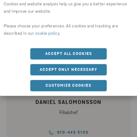
samtycke.
*
Cookies and website analysis help us give you a better experience
and improve our website.
Please choose your preferences. All cookies and tracking are
described in our
cookie policy
.
ACCEPT ALL COOKIES
Kontaktpersoner
ACCEPT ONLY NECESSARY
CUSTOMIZE COOKIES
DANIEL SALOMONSSON
Filialchef
010-445 5123