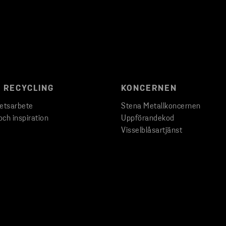
 RECYCLING
KONCERNEN
hetsarbete
Stena Metallkoncernen
och inspiration
Uppförandekod
Visselblåsartjänst