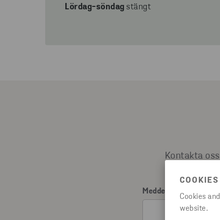
Lördag-söndag
stängt
Kontakta oss 
COOKIES
Meddelande
*
Cookies and
website.