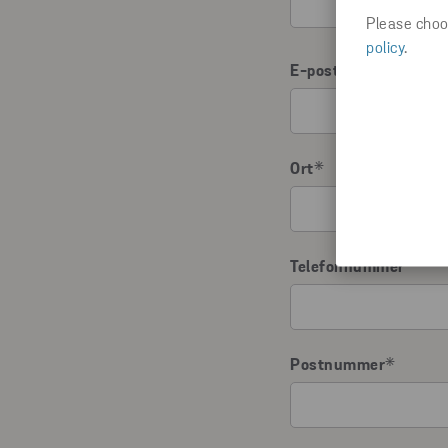
Please choos
policy
.
E-post
*
Ort
*
Telefonnummer
Postnummer
*