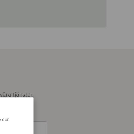
våra tjänster.
e our