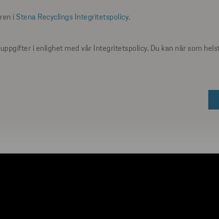
ren i
Stena Recyclings Integritetspolicy
.
uppgifter i enlighet med vår Integritetspolicy. Du kan när som helst 