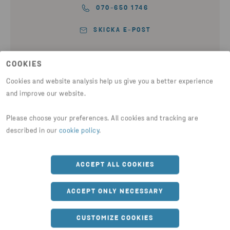
070-650 1746
SKICKA E-POST
COOKIES
Cookies and website analysis help us give you a better experience
TERESIA JONSSON
and improve our website.
Environment Specialist
Please choose your preferences. All cookies and tracking are
described in our
cookie policy
.
010-4455012
SKICKA E-POST
ACCEPT ALL COOKIES
ACCEPT ONLY NECESSARY
CUSTOMIZE COOKIES
JOHAN RONGE