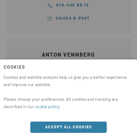
010-445 89 12
SKICKA E-POST
ANTON VENNBERG
Account manager
COOKIES
Cookies and website analysis help us give you a better experience
and improve our website.
010-445 15 62
SKICKA E-POST
Please choose your preferences. All cookies and tracking are
described in our
cookie policy
.
ACCEPT ALL COOKIES