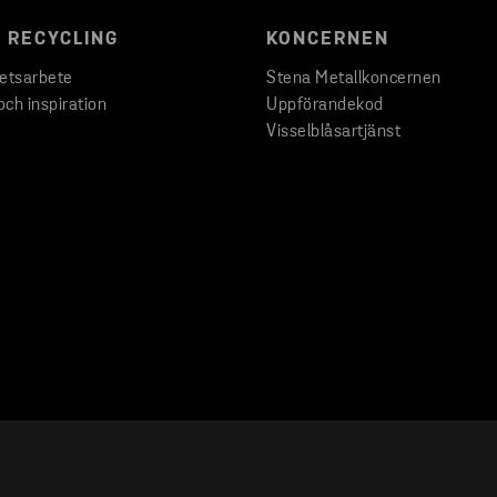
 RECYCLING
KONCERNEN
hetsarbete
Stena Metallkoncernen
och inspiration
Uppförandekod
Visselblåsartjänst