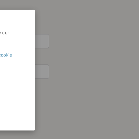
e our
cookie
återkalla ditt