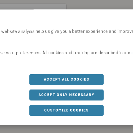
 website analysis help us give you a better experience and improv
e your preferences. All cookies and tracking are described in our
ACCEPT ALL COOKIES
ren i
Stena Recyclings Integritetspolicy
.
ACCEPT ONLY NECESSARY
CUSTOMIZE COOKIES
uppgifter i enlighet med vår Integritetspolicy. Du kan när som helst 