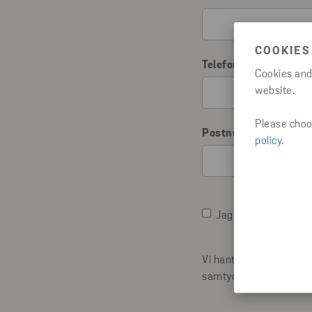
COOKIES
Telefonnummer
Cookies and
website.
Please choos
Postnummer
*
policy
.
Jag godkänner villko
Vi hanterar dina person
samtycke.
*