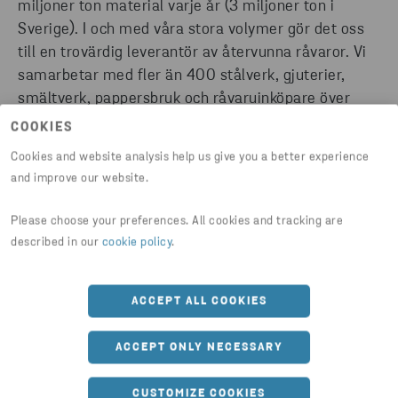
miljoner ton material varje år (3 miljoner ton i
Sverige). I och med våra stora volymer gör det oss
till en trovärdig leverantör av återvunna råvaror. Vi
samarbetar med fler än 400 stålverk, gjuterier,
smältverk, pappersbruk och råvaruinköpare över
hela världen och säkerställer på så vis god
COOKIES
avsättning av ditt material.
Cookies and website analysis help us give you a better experience
and improve our website.
Please choose your preferences. All cookies and tracking are
described in our
cookie policy
.
Så här hjälper vi dig
ACCEPT ALL COOKIES
ACCEPT ONLY NECESSARY
ANALYSERA
CUSTOMIZE COOKIES