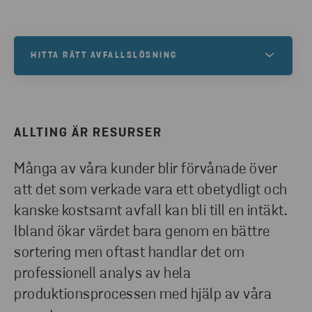
HITTA RÄTT AVFALLSLÖSNING
Hur kan vi hjälpa ditt företag att bli mer hållbart? Vi
hjälper dig hitta rätt avfallslösning för dina behov.
Fyll i formuläret så kontaktar vi dig.
ALLTING ÄR RESURSER
Många av våra kunder blir förvånade över
KONTAKTA OSS
att det som verkade vara ett obetydligt och
kanske kostsamt avfall kan bli till en intäkt.
Ibland ökar värdet bara genom en bättre
sortering men oftast handlar det om
professionell analys av hela
produktionsprocessen med hjälp av våra