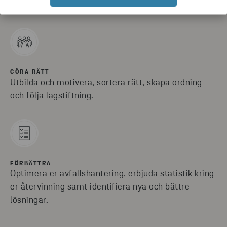
Undersøgeaffaldshåndtering, behov og udfordringer.
GÖRA RÄTT
Utbilda och motivera, sortera rätt, skapa ordning
och följa lagstiftning.
FÖRBÄTTRA
Optimera er avfallshantering, erbjuda statistik kring
er återvinning samt identifiera nya och bättre
lösningar.