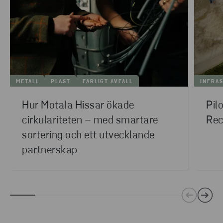
METALL
PLAST
FARLIGT AVFALL
INFRA
Hur Motala Hissar ökade
Pil
cirkulariteten – med smartare
Rec
sortering och ett utvecklande
partnerskap