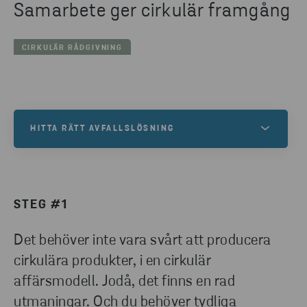
Samarbete ger cirkulär framgång
CIRKULÄR RÅDGIVNING
HITTA RÄTT AVFALLSLÖSNING
Hur kan vi hjälpa ditt företag att bli mer hållbart? Vi
hjälper dig hitta rätt avfallslösning för dina behov.
Fyll i formuläret så kontaktar vi dig.
STEG #1
Det behöver inte vara svårt att producera
KONTAKTA OSS
cirkulära produkter, i en cirkulär
affärsmodell. Jodå, det finns en rad
utmaningar. Och du behöver tydliga