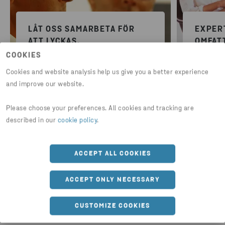
LÅT OSS SAMARBETA FÖR
EXPER
ATT LYCKAS.
OMFAT
COOKIES
Steg 1 – Att starta ett cirkulärt
Steg 2 – S
företag är inte svårt. Ja, det finns
samarbet
Cookies and website analysis help us give you a better experience
vissa utmaningar. Och ja, du måste
som är lä
and improve our website.
ha ett tydligt affärsmål. Men om du
processen
hittar andra att samarbeta med har
fördelar 
Please choose your preferences. All cookies and tracking are
du redan fått en bra start.
en gång.
described in our
cookie policy
.
LÅT OSS SAMARBETA FÖR ATT
EXPERT
LYCKAS
OMFATT
ACCEPT ALL COOKIES
ACCEPT ONLY NECESSARY
CUSTOMIZE COOKIES