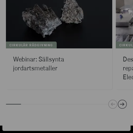
CIRKULÄR RÅDGIVNING
CIRKU
Webinar: Sällsynta
Des
jordartsmetaller
rep
Ele