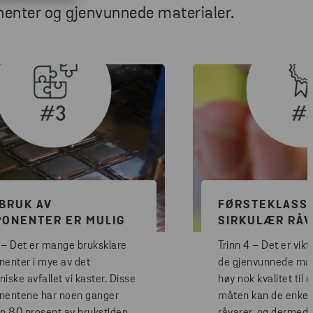
enter og gjenvunnede materialer.
BRUK AV
FØRSTEKLASS
ONENTER ER MULIG
SIRKULÆR RÅV
3 – Det er mange bruksklare
Trinn 4 – Det er vikt
enter i mye av det
de gjenvunnede mat
niske avfallet vi kaster. Disse
høy nok kvalitet til 
entene har noen ganger
måten kan de enkelt