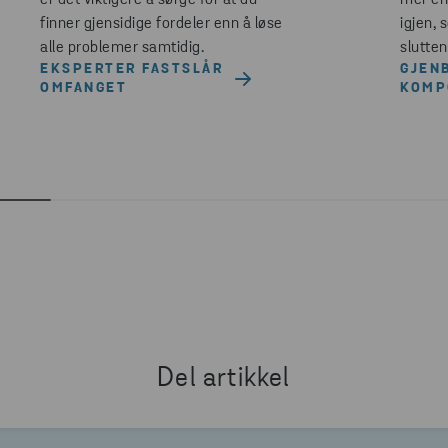
er det viktigere å sørge for at du
mer en
finner gjensidige fordeler enn å løse
igjen, 
alle problemer samtidig.
slutten
EKSPERTER FASTSLÅR
GJEN
OMFANGET
KOMP
Del artikkel