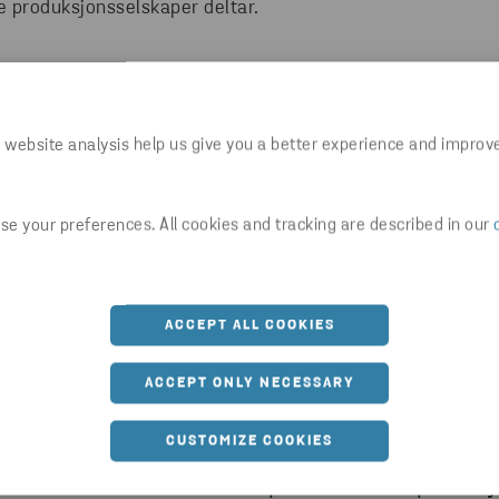
e produksjonsselskaper deltar.
for selskaper som ønsker å starte et sirkulært
 website analysis help us give you a better experience and improv
m å bli sirkulær og klimanøytral innen 2030.
ulære materialer og produkter. I prosjektet var
vsuger, laget av 100 % resirkulerte materialer. Her
e your preferences. All cookies and tracking are described in our
isk samarbeid.
ACCEPT ALL COOKIES
ACCEPT ONLY NECESSARY
Følg samarbeidet i 6 trin
CUSTOMIZE COOKIES
amarbeid med Electrolux produsert en prototy