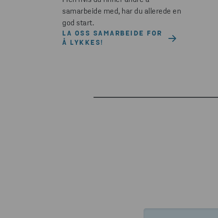
Men hvis du finner andre å
samarbeide med, har du allerede en
god start.
LA OSS SAMARBEIDE FOR
Å LYKKES!