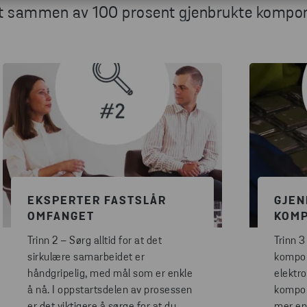
tt sammen av 100 prosent gjenbrukte kompon
EKSPERTER FASTSLÅR
GJEN
OMFANGET
KOMP
Trinn 2 – Sørg alltid for at det
Trinn 
sirkulære samarbeidet er
kompon
håndgripelig, med mål som er enkle
elektro
å nå. I oppstartsdelen av prosessen
kompon