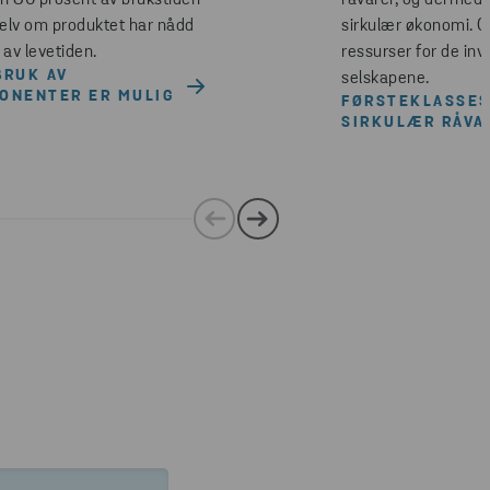
n 80 prosent av brukstiden
råvarer, og dermed 
selv om produktet har nådd
sirkulær økonomi. O
 av levetiden.
ressurser for de inv
BRUK AV
selskapene.
ONENTER ER MULIG
FØRSTEKLASSE
SIRKULÆR RÅVA