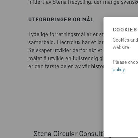
initiert av Stena Recycling, der mange svensk
UTFORDRINGER OG MÅL
COOKIES
Tydelige forretningsmål er et sterkt grunnlag 
Cookies and
samarbeid. Electrolux har et langsiktig mål o
website.
Selskapet utvikler derfor aktivt bruken av sirk
målet å utvikle en fullstendig gjenvinnbar stø
Please choos
er den første delen av vår historie om metod
policy
.
Stena Circular Consulting har i s