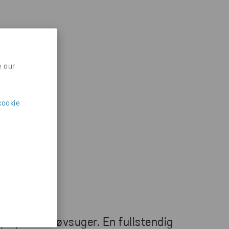
e our
cookie
n
pe på en støvsuger. En fullstendig