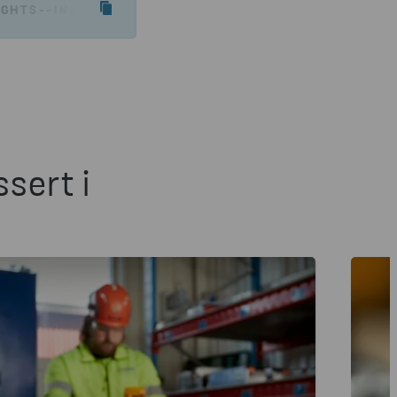
GHTS--INSPIRATION/VEILEDNINGER-ARTIKLER/LA-O
sert i