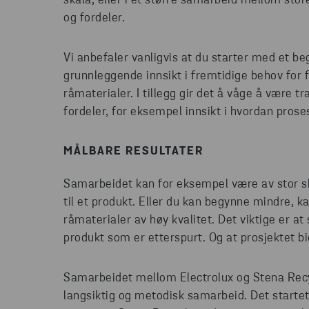
skala, eller i et større samarbeid mellom stor
og fordeler.
Vi anbefaler vanligvis at du starter med et beg
grunnleggende innsikt i fremtidige behov for
råmaterialer. I tillegg gir det å våge å være
fordeler, for eksempel innsikt i hvordan pros
MÅLBARE RESULTATER
Samarbeidet kan for eksempel være av stor sk
til et produkt. Eller du kan begynne mindre, k
råmaterialer av høy kvalitet. Det viktige er a
produkt som er etterspurt. Og at prosjektet bi
Samarbeidet mellom Electrolux og Stena Recy
langsiktig og metodisk samarbeid. Det startet