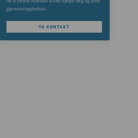
for å forstå hvordan vi kan hjelpe deg og dine
gjenvinningsbehov.
TA KONTAKT