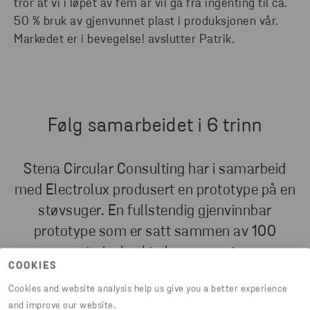
tror at vi i løpet av fem år vil gå fra ingenting til ca.
50 % bruk av gjenvunnet plast i produksjonen vår.
Markedet er i bevegelse! avslutter Patrik.
Følg samarbeidet i 6 trinn
Stena Circular Consulting har i samarbeid
med Electrolux produsert en prototype på en
støvsuger. En fullstendig gjenvinnbar
prototype som er satt sammen av 100
prosent gjenbrukte komponenter og
COOKIES
gjenvunnede materialer.
Cookies and website analysis help us give you a better experience
and improve our website.