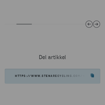
Del artikkel
HTTPS://WWW.STENARECYCLING.COM/NO/NYHETER-