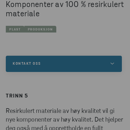
Komponenter av 100 % resirkulert
materiale
PLAST
PRODUKSJON
KONTAKT OSS
Kontakt oss for å finne ut mer om dette, eller for å
forstå hvordan vi kan hjelpe deg og dine
gjenvinningsbehov.
TRINN 5
Resirkulert materiale av høy kvalitet vil gi
TA KONTAKT
nye komponenter av høy kvalitet. Det hjelper
deg også med å opprettholde en fullt