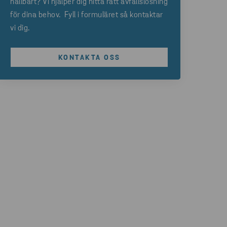
hållbart? Vi hjälper dig hitta rätt avfallslösning
för dina behov. Fyll i formuläret så kontaktar
vi dig.
KONTAKTA OSS