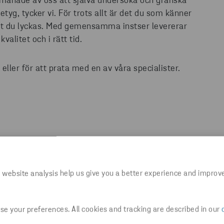
utmanade av oss att själva undersöka och granska
etyg, tycker vi. För trots allt är det du som känner
 just du lyckas. Med gemensamma instser levererar
valitet och i rätt tid.
ller för att prata med en av våra specialister.
 website analysis help us give you a better experience and improv
Vet ditt företag varför?
e your preferences. All cookies and tracking are described in our