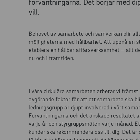
förväntningarna. Det börjar med di
vill.
Behovet av samarbete och samverkan blir allt
möjligheterna med hållbarhet. Att uppnå en st
etablera en hållbar affärsverksamhet – allt de
nu och i framtiden.
I våra cirkulära samarbeten arbetar vi främst 
avgörande faktor för att ett samarbete ska bli
ledningsgrupp är djupt involverad i vårt sam
Förväntningarna och det önskade resultatet 
varje år och styrgruppsmöten varje månad. Ett
kunder ska rekommendera oss till dig. Det är då 