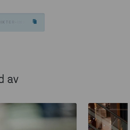
IKTER-INSPIRATION/GUIDER-ARTIKLAR/VAD-ETT-PA
d av