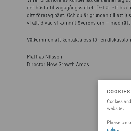
Vi får ofta höra av kunder att de känner sig 
det bästa tillvägagångssättet. Det är ett bra b
ditt företag bäst. Och du är grunden till att
vi alltid vad vi kommit överens om – med rätt k
Välkommen att kontakta oss för en diskussion e
Mattias Nilsson
Director New Growth Areas
COOKIES
Cookies and
website.
Please choos
policy
.