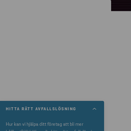
HITTA RÄTT AVFALLSLÖSNING
Hur kan vi hjälpa ditt företag att bli mer