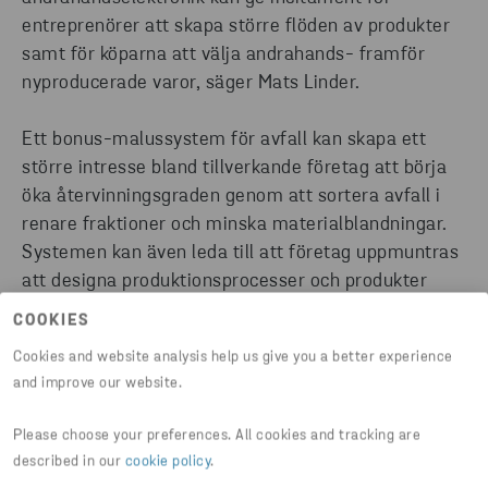
entreprenörer att skapa större flöden av produkter
samt för köparna att välja andrahands- framför
nyproducerade varor, säger Mats Linder.
Ett bonus-malussystem för avfall kan skapa ett
större intresse bland tillverkande företag att börja
öka återvinningsgraden genom att sortera avfall i
renare fraktioner och minska materialblandningar.
Systemen kan även leda till att företag uppmuntras
att designa produktionsprocesser och produkter
smartare med minskade produktionsrester och
COOKIES
klokare materialanvändning, utan farliga ämnen.
Cookies and website analysis help us give you a better experience
Minskade mängder blandavfall kommer att utmana
and improve our website.
avfallsförbränningsbranschen och samtidigt
uppmuntra investeringar i grön energi. Ett
Please choose your preferences. All cookies and tracking are
kvotpliktsystem på plast och eventuellt andra
described in our
cookie policy
.
material skulle kunna leda till en ökad efterfrågan