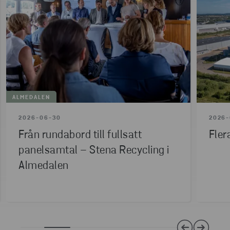
ALMEDALEN
2026-06-30
2026-
Från rundabord till fullsatt
Fler
panelsamtal – Stena Recycling i
Almedalen