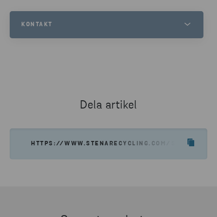
KONTAKT
ÅSA AHLGREN BERNDTSON
KOMMUNIKATIONSCHEF, STENA RECYCLING SVERIGE
TELEFONNUMMER
0723 70 10 47
Dela artikel
SKICKA E-POST
HTTPS://WWW.STENARECYCLING.COM/SV/NYHETER-