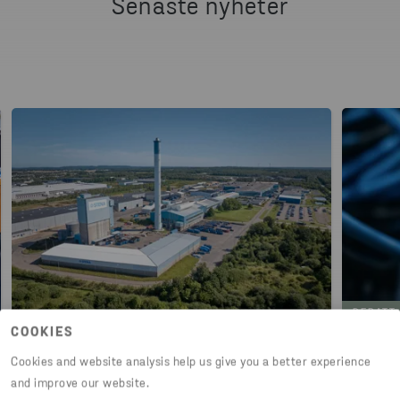
Senaste nyheter
DEBATT
COOKIES
2026-06-24
2026
Cookies and website analysis help us give you a better experience
Flera steg mot en fossilfri framtid
Sver
and improve our website.