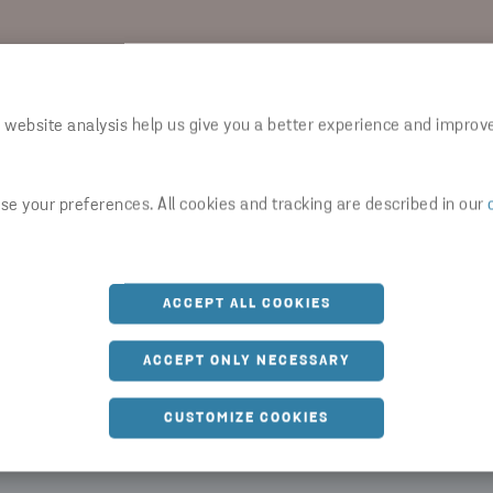
 website analysis help us give you a better experience and improv
SE
e your preferences. All cookies and tracking are described in our
den for fortrolig elektronikgenanvendelse. Vi
affald, genindvinder værdifulde materialer og
ennem innovative løsninger. Ved at genanvende
res fælles ressourcer.
ACCEPT ALL COOKIES
ACCEPT ONLY NECESSARY
asletning og genanvende via Stena Confidential.
dere håndterer affald fra afhentning til
CUSTOMIZE COOKIES