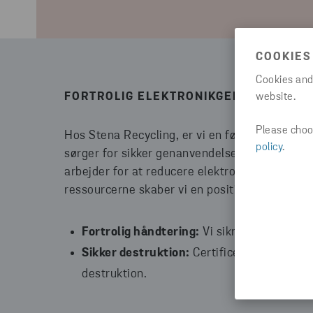
COOKIES
Cookies and
FORTROLIG ELEKTRONIKGENANVENDEL
website.
Please choos
Hos Stena Recycling, er vi en førende aktør in
policy
.
sørger for sikker genanvendelse af elektronik
arbejder for at reducere elektronisk affald g
ressourcerne skaber vi en positiv effekt på vo
Fortrolig håndtering:
Vi sikrer sikker dat
Sikker destruktion:
Certificerede medarbej
destruktion.