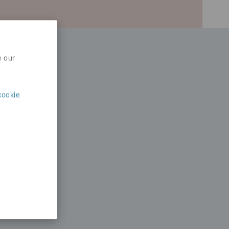
e our
cookie