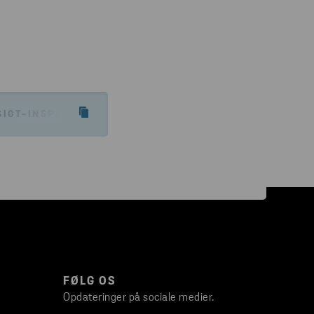
IGT-INSPIRATION/VEJLEDNINGSARTIKLER/SIKKER-G
FØLG OS
Opdateringer på sociale medier.