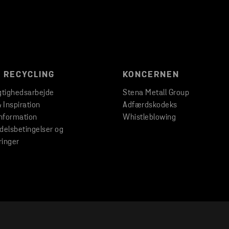
 RECYCLING
KONCERNEN
tighedsarbejde
Stena Metall Group
& Inspiration
Adfærdskodeks
nformation
Whistleblowing
elsbetingelser og
ringer