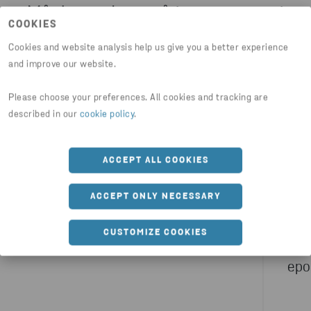
Måske er du også interesseret i
COOKIES
Cookies and website analysis help us give you a better experience
and improve our website.
Please choose your preferences. All cookies and tracking are
described in our
cookie policy
.
ACCEPT ALL COOKIES
ACCEPT ONLY NECESSARY
MATERIALE
METAL
MATER
CUSTOMIZE COOKIES
Aluminium tilbage i kredsløbet
CET
epo