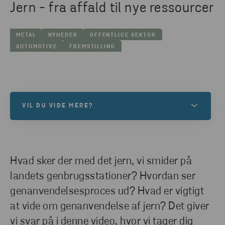
Jern - fra affald til nye ressourcer
METAL
NYHEDER
OFFENTLIGE SEKTOR
AUTOMOTIVE
FREMSTILLING
VIL DU VIDE MERE?
Vi tilbyder mere end blot affaldshåndtering. Vi
tilbyder dig et partnerskab med vejledning, data og
et samarbejde, hvor vi arbejder sammen om at nå
Hvad sker der med det jern, vi smider på
jeres mål. Bliver klogere på, hvordan vi kan hjælpe
landets genbrugsstationer? Hvordan ser
dig!
genanvendelsesproces ud? Hvad er vigtigt
at vide om genanvendelse af jern? Det giver
vi svar på i denne video, hvor vi tager dig
KONTAKT OS