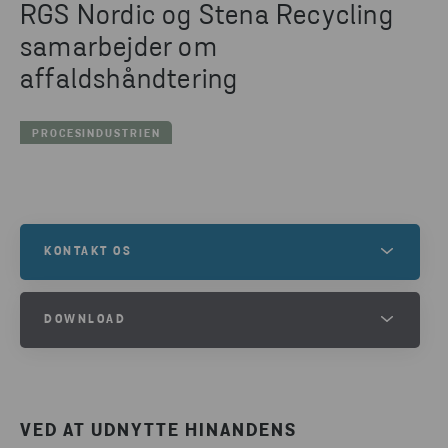
RGS Nordic og Stena Recycling
samarbejder om
affaldshåndtering
PROCESINDUSTRIEN
KONTAKT OS
Hvis du har brug for hjælp til at indsamle, sortere
DOWNLOAD
eller genanvende dit affald – eller har andre
spørgsmål – så kontakt os. Udfyld
HENT HELE CASEN SOM PDF
kontaktformularen, så vender en af vore eksperter
tilbage til dig.
VED AT UDNYTTE HINANDENS
DOWNLOAD