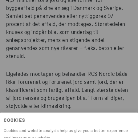
4,5 millioner tons jord og alle former for
byggeaffald på sine anlæg i Danmark og Sverige.
Samlet set genanvendes eller nyttiggøres 97
procent af det affald, der modtages. Størstedelen
knuses og indgår bl.a. som underlag til
anlægsprojekter, mens en stigende andel
genanvendes som nye råvarer – f.eks. beton eller
stenuld.
Ligeledes modtager og behandler RGS Nordic både
ikke-forurenet og forurenet jord samt jord, der er
klassificeret som farligt affald. Langt største delen
af jord renses og bruges igen bl.a. i form af diger,
støjvolde eller klimasikring.
COOKIES
Cookies and website analysis help us give you a better experience