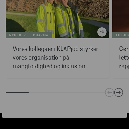
+
3
NYHEDER
PHARMA
TILBU
Vores kollegaer i KLAPjob styrker
Gør
vores organisation på
let
mangfoldighed og inklusion
rap