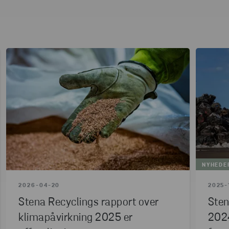
NYHEDE
2026-04-20
2025-
Stena Recyclings rapport over
Sten
klimapåvirkning 2025 er
2024