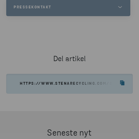
PRESSEKONTAKT
JESPER WALTERSSON
SENIOR COMMUNICATIONS MANAGER AT STENA METALL
TELEFON
+46 70 511 2670
Del artikel
SEND E-MAIL
HTTPS://WWW.STENARECYCLING.COM/DA/NYHEDER
Seneste nyt