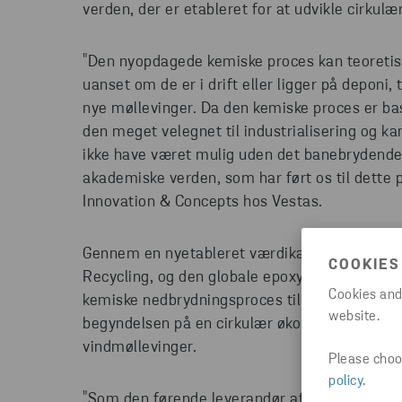
verden, der er etableret for at udvikle cirkulær
"Den nyopdagede kemiske proces kan teoretis
uanset om de er i drift eller ligger på deponi, t
nye møllevinger. Da den kemiske proces er bas
den meget velegnet til industrialisering og ka
ikke have været mulig uden det banebrydend
akademiske verden, som har ført os til dette p
Innovation & Concepts hos Vestas.
Gennem en nyetableret værdikæde med Norde
COOKIES
Recycling, og den globale epoxyproducent Olin
Cookies and
kemiske nedbrydningsproces til en kommerciel
website.
begyndelsen på en cirkulær økonomi for eksi
vindmøllevinger.
Please choos
policy
.
"Som den førende leverandør af innovative epo