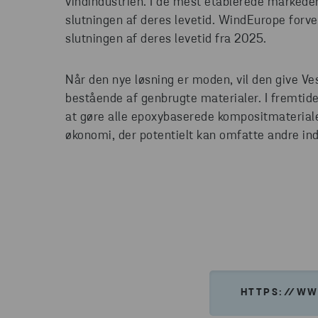
vindindustrien. I de mest etablerede markeder
slutningen af deres levetid. WindEurope forven
slutningen af deres levetid fra 2025.
Når den nye løsning er moden, vil den give Ve
bestående af genbrugte materialer. I fremtid
at gøre alle epoxybaserede kompositmaterialer
økonomi, der potentielt kan omfatte andre ind
HTTPS://WW