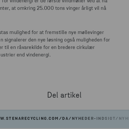
 for vindenergi er de første vindmøller ved at nå
ter, at omkring 25.000 tons vinger årligt vil nå
stas mulighed for at fremstille nye møllevinger
en signalerer den nye løsning også muligheden for
 til en råvarekilde for en bredere cirkulær
ustrier end vindenergi.
Del artikel
W.STENARECYCLING.COM/DA/NYHEDER-INDSIGT/NY