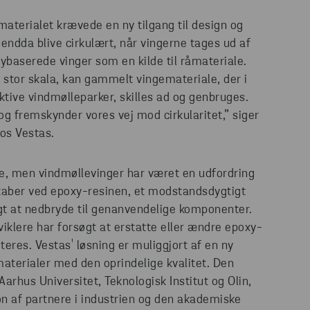
ematerialet krævede en ny tilgang til design og
 endda blive cirkulært, når vingerne tages ud af
ybaserede vinger som en kilde til råmateriale.
 stor skala, kan gammelt vingemateriale, der i
aktive vindmølleparker, skilles ad og genbruges.
og fremskynder vores vej mod cirkularitet,” siger
hos Vestas.
e, men vindmøllevinger har været en udfordring
aber ved epoxy-resinen, et modstandsdygtigt
igt at nedbryde til genanvendelige komponenter.
dviklere har forsøgt at erstatte eller ændre epoxy-
teres. Vestas' løsning er muliggjort af en ny
aterialer med den oprindelige kvalitet. Den
rhus Universitet, Teknologisk Institut og Olin,
on af partnere i industrien og den akademiske