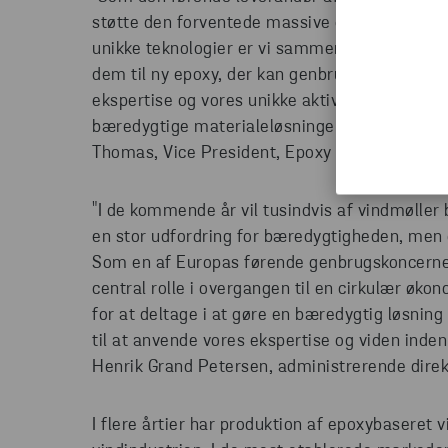
støtte den forventede massive ekspansion ind
unikke teknologier er vi sammen med vores pa
dem til ny epoxy, der kan genbruges i vindmøll
ekspertise og vores unikke aktiver ind i dett
bæredygtige materialeløsninger til eksisteren
Thomas, Vice President, Epoxy Systems and G
"I de kommende år vil tusindvis af vindmøller b
en stor udfordring for bæredygtigheden, men o
Som en af Europas førende genbrugskoncerner 
central rolle i overgangen til en cirkulær øko
for at deltage i at gøre en bæredygtig løsning
til at anvende vores ekspertise og viden inde
Henrik Grand Petersen, administrerende dire
I flere årtier har produktion af epoxybaseret 