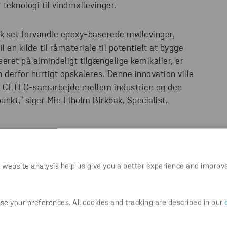
 teknologi til vindmøllevinger.
k set forvandle epoxy-baserede møllevinger,
il en kilde til råmateriale til potentielt at bygge
eret på almindeligt tilgængelige kemikalier, er
n derfor hurtigt opskaleres. Denne innovation ville
e CETEC-samarbejde mellem industrien og den
unkt," siger Mie Elholm Birkbak, Specialist,
ns største genvindingsvirksomhed, Stena
, vil Vestas nu fokusere på at opskalere den nye
 website analysis help us give you a better experience and improv
 løsning. Når løsningen er moden, vil den være
sterende og fremtidige epoxybaserede
e your preferences. All cookies and tracking are described in our
xysystemer til kunderne er Olin stolt af at kunne