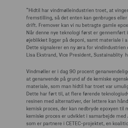
”Hidtil har vindmølleindustrien troet, at ving
fremstilling, så det enten kan genbruges eller
drift. Fremover kan vi nu betragte gamle epox
Når denne nye teknologi først er gennemført i
øjeblikket ligger på deponi, samt materiale i 
Dette signalerer en ny æra for vindindustrien 
Lisa Ekstrand, Vice President, Sustainablity 
Vindmøller er i dag 90 procent genanvendelig
at genanvende på grund af de kemiske egensk
materiale, som man hidtil har troet var umul
Dette har ført til, at flere førende teknologiu
resinen med alternativer, der lettere kan hånd
kemisk proces, der kan nedbryde epoxyen til m
kemiske proces er udviklet i samarbejde med Aa
som er partnere i CETEC-projektet, en koaliti