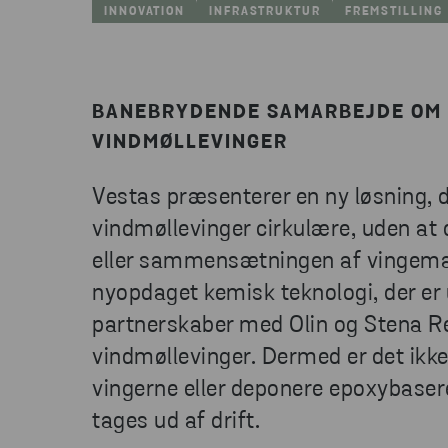
INNOVATION
INFRASTRUKTUR
FREMSTILLING
BANEBRYDENDE SAMARBEJDE OM
VINDMØLLEVINGER
Vestas præsenterer en ny løsning, 
vindmøllevinger cirkulære, uden at
eller sammensætningen af vingemat
nyopdaget kemisk teknologi, der er u
partnerskaber med Olin og Stena R
vindmøllevinger. Dermed er det ikk
vingerne eller deponere epoxybasere
tages ud af drift.