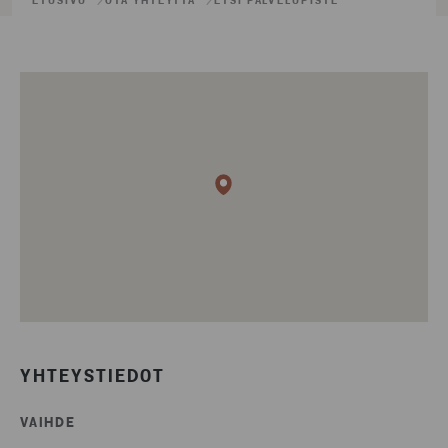
ETUSIVU
OTA YHTEYTTÄ
ETSI PALVELUPISTE
YHTEYSTIEDOT
VAIHDE