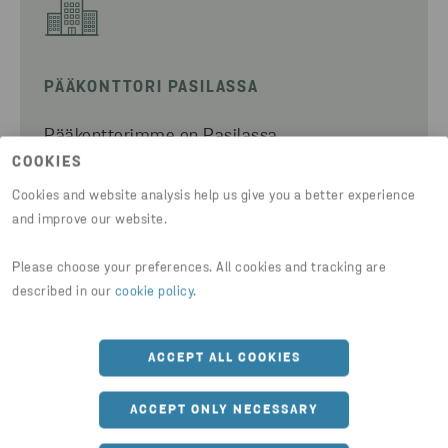
PÄÄKONTTORI PASILASSA
Pääkonttorimme on Pasilassa
Maistraatinportissa.
COOKIES
Cookies and website analysis help us give you a better experience
Toimisto sijaitsee hyvien kulkuyhteyksien
and improve our website.
päässä kauppakeskus Triplan ja Pasilan juna-
Please choose your preferences. All cookies and tracking are
aseman vieressä. Käynti osoitteesta
described in our
cookie policy
.
Maistraatinportti 1.
Aula avoinna arkisin klo 8-16.
ACCEPT ALL COOKIES
TUTUSTU PALVELUIHIMME
ACCEPT ONLY NECESSARY