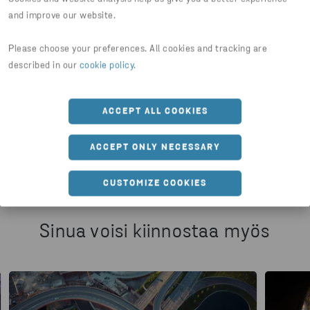
and improve our website.
Please choose your preferences. All cookies and tracking are
Jaa artikkeli
described in our
cookie policy
.
ACCEPT ALL COOKIES
HTTPS://WWW.STENARECYCLING.COM/FI/UUTISET-
ACCEPT ONLY NECESSARY
CUSTOMIZE COOKIES
Sinua voisi kiinnostaa myös