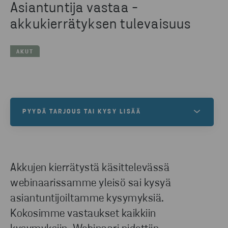
Asiantuntija vastaa -
akkukierrätyksen tulevaisuus
AKUT
PYYDÄ TARJOUS TAI KYSY LISÄÄ
Asiantuntijamme auttavat kaikenlaisissa akkujen
kierrätystarpeissa.
Akkujen kierrätystä käsittelevässä
webinaarissamme yleisö sai kysyä
OTA YHTEYTTÄ
asiantuntijoiltamme kysymyksiä.
Kokosimme vastaukset kaikkiin