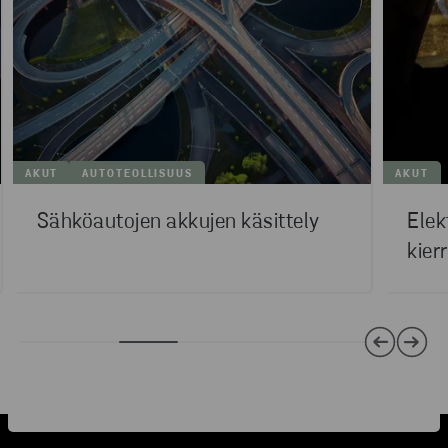
AKUT
AUTOTEOLLISUUS
AKUT
Sähköautojen akkujen käsittely
Elek
kier