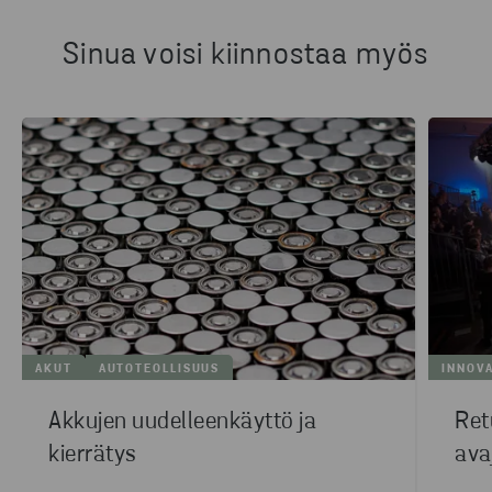
Sinua voisi kiinnostaa myös
AKUT
AUTOTEOLLISUUS
INNOV
Akkujen uudelleenkäyttö ja
Ret
kierrätys
ava