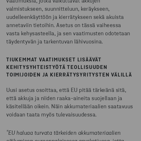
vaatimuksia, jotka vaikuttavat akkujen
valmistukseen, suunnitteluun, keräykseen,
uudelleenkäyttöön ja kierrätykseen sekä akuista
annetaviin tietoihin. Asetus on tässä vaiheessa
vasta kehysasteella, ja sen vaatimusten odotetaan
täydentyvän ja tarkentuvan lähivuosina.
TIUKEMMAT VAATIMUKSET LISÄÄVÄT
KEHITYSYHTEISTYÖTÄ TEOLLISUUDEN
TOIMIJOIDEN JA KIERRÄTYSYRITYSTEN VÄLILLÄ
Uusi asetus osoittaa, että EU pitää tärkeänä sitä,
että akkuja ja niiden raaka-aineita suojellaan ja
käsitellään oikein. Näin akkumateriaalien saatavuus
voidaan taata myös tulevaisuudessa.
"EU haluaa turvata tärkeiden akkumateriaalien