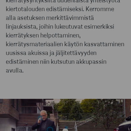
kierrätysyrityksiltä uudenlaista yhteistyötä
kiertotalouden edistämiseksi. Kerromme
alla asetuksen merkittävimmistä
linjauksista, joihin lukeutuvat esimerkiksi
kierrätyksen helpottaminen,
kierrätysmateriaalien käytön kasvattaminen
uusissa akuissa ja jäljitettävyyden
edistäminen niin kutsutun akkupassin
avulla.