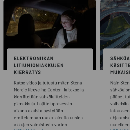
ELEKTRONIIKAN
SÄHKÖA
LITIUMIONIAKKUJEN
KÄSITT
KIERRÄTYS
MUKAIS
Katso video ja tutustu miten Stena
Näin Sten
Nordic Recycling Center -laitoksella
sähköajon
kierrätetään sähkölaitteiden
pääset tu
pienakkuja. Lajitteluprosessin
vaiheisiin
aikana akuista pystytään
latauksen
erottelemaan raaka-aineita uusien
ohjaamise
akkujen valmistusta varten.
uudelleen