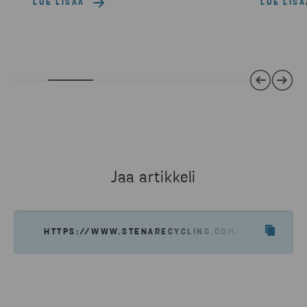
LUE LISÄÄ
LUE LISÄ
Jaa artikkeli
HTTPS://WWW.STENARECYCLING.COM/FI/UUTISET-