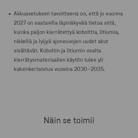
Akkuasetuksen tavoitteena on, että jo vuonna
2027 on saatavilla läpinäkyvää tietoa siitä,
kuinka paljon kierrätettyä kobolttia, litiumia,
nikkeliä ja lyijyä ajoneuvojen uudet akut
sisältävät. Koboltin ja litiumin osalta
kierrätysmateriaalien käytön tulee yli
kaksinkertaistua vuosina 2030–2035.
Näin se toimii