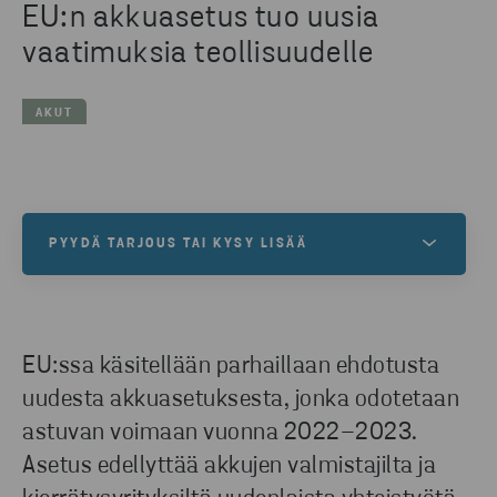
EU:n akkuasetus tuo uusia
vaatimuksia teollisuudelle
AKUT
PYYDÄ TARJOUS TAI KYSY LISÄÄ
Asiantuntijamme auttavat kaikenlaisissa akkujen
kierrätystarpeissa.
EU:ssa käsitellään parhaillaan ehdotusta
uudesta akkuasetuksesta, jonka odotetaan
OTA YHTEYTTÄ
astuvan voimaan vuonna 2022–2023.
Asetus edellyttää akkujen valmistajilta ja