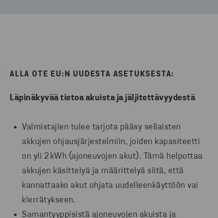
ALLA OTE EU:N UUDESTA ASETUKSESTA:
Läpinäkyvää tietoa akuista ja jäljitettävyydestä
Valmistajien tulee tarjota pääsy sellaisten
akkujen ohjausjärjestelmiin, joiden kapasiteetti
on yli 2 kWh (ajoneuvojen akut). Tämä helpottaa
akkujen käsittelyä ja määrittelyä siitä, että
kannattaako akut ohjata uudelleenkäyttöön vai
kierrätykseen.
Samantyyppisistä ajoneuvojen akuista ja