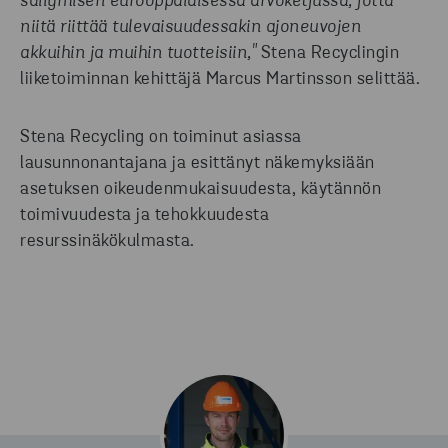
säilymisen eurooppalaisessa arvoketjussa, jotta
niitä riittää tulevaisuudessakin ajoneuvojen
akkuihin ja muihin tuotteisiin,"
Stena Recyclingin
liiketoiminnan kehittäjä Marcus Martinsson selittää.
Stena Recycling on toiminut asiassa
lausunnonantajana ja esittänyt näkemyksiään
asetuksen oikeudenmukaisuudesta, käytännön
toimivuudesta ja tehokkuudesta
resurssinäkökulmasta.