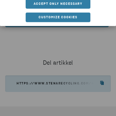
ACCEPT ONLY NECESSARY
CUSTOMIZE COOKIES
FOR MER INFORMASJON?
Anna Sundell, Head of Sustainability &
Communications, Stena Metall Group
E-mail:
anna.sundell@stenametall.se
Telefon:
+46 (0)10-4451934
Del artikkel
HTTPS://WWW.STENARECYCLING.COM/NO/NYHETER-