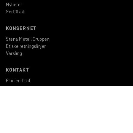
Nyheter
Sertifikat
KONSERNET
Stena Metall Gruppen
Etiske retningslinjer
Varsling
KONTAKT
Finn en filial
Ta kontakt med oss
Opphavsrett © 2026 Stena Metall AB
Privacy
Cookies