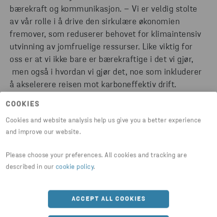
bærekraft og kommunikasjon. – Vi er veldig stolte
av vår rolle i å drive den sirkulære økonomien
fremover, som reduserer behovet for klimaintensiv
utvinning av jomfruelige ressurser. Like viktig for
oss er at vi ikke bare er bærekraftige i det vi gjør,
men også i hvordan vi gjør det, noe som inkluderer
å akselerere reisen mot karboneffektiv drift.
COOKIES
Cookies and website analysis help us give you a better experience
and improve our website.
Please choose your preferences. All cookies and tracking are
described in our
cookie policy
.
ACCEPT ALL COOKIES