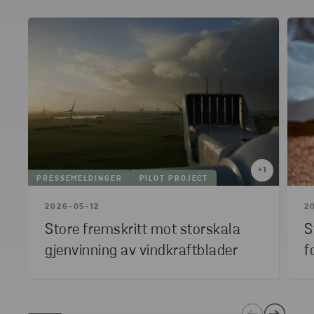
+
1
PRESSEMELDINGER
PILOT PROJECT
2026-05-12
2
Store fremskritt mot storskala
S
gjenvinning av vindkraftblader
f