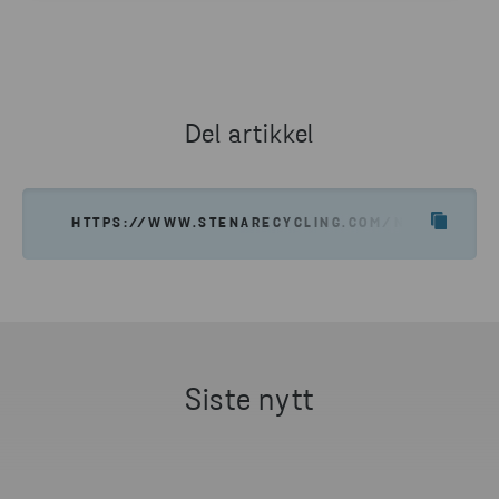
MATHILDE JANSSON
COMMUNICATIONS AND MARKETING MANAGER, NORWAY
SEND E-POST
Del artikkel
HTTPS://WWW.STENARECYCLING.COM/NO/NYHETER
Siste nytt