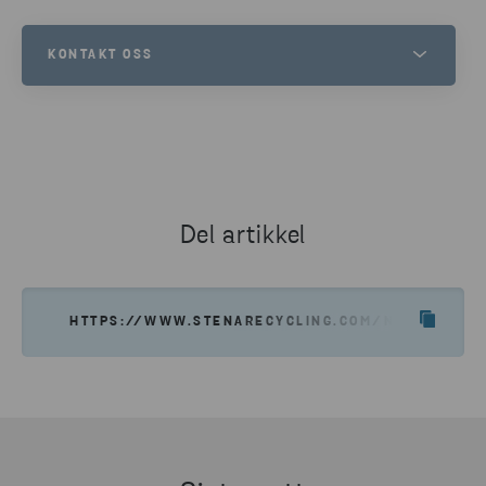
KONTAKT OSS
KIM TARALDSEN
SALES MANAGER WEEE
TELEFON
+47 90 11 72 54
Del artikkel
SEND E-POST
HTTPS://WWW.STENARECYCLING.COM/NO/NYHETER