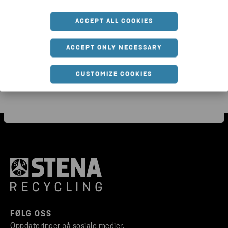
for 2025 er publisert
ACCEPT ALL COOKIES
ACCEPT ONLY NECESSARY
CUSTOMIZE COOKIES
FØLG OSS
Oppdateringer på sosiale medier.