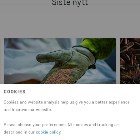
Siste nytt
COOKIES
Cookies and website analysis help us give you a better experience
NYHETE
and improve our website.
2026-04-17
2025-
Please choose your preferences. All cookies and tracking are
Stena Recycling klimaregnskap
Info
described in our
cookie policy
.