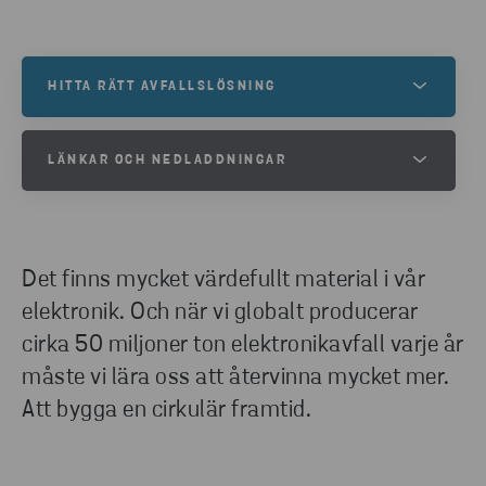
HITTA RÄTT AVFALLSLÖSNING
Är du intresserad av våra tjänster inom
LÄNKAR OCH NEDLADDNINGAR
avfallsinsaming och återvinning? Fyll i formuläret
så kontaktar vi dig.
LADDA NER GUIDEN SOM PPT
KONTAKTA OSS
Det finns mycket värdefullt material i vår
LADDA NER
elektronik. Och när vi globalt producerar
cirka 50 miljoner ton elektronikavfall varje år
LADDA NER INFOGRAFIKEN SOM
PDF
måste vi lära oss att återvinna mycket mer.
Att bygga en cirkulär framtid.
LADDA NER