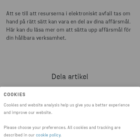
Att se till att resurserna i elektroniskt avfall tas om
hand på rätt sätt kan vara en del av dina affärsmål.
Här kan du läsa mer om att sätta upp affärsmål för
din hållbara verksamhet.
Dela artikel
COOKIES
HTTPS://WWW.STENARECYCLING.COM/SV/NYHETER-I
Cookies and website analysis help us give you a better experience
and improve our website.
Please choose your preferences. All cookies and tracking are
described in our
cookie policy
.