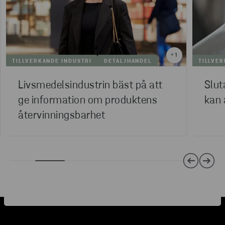
+
1
TILLVERKANDE INDUSTRI
DETALJHANDEL
TILLVER
Livsmedelsindustrin bäst på att
Slut
ge information om produktens
kan 
återvinningsbarhet