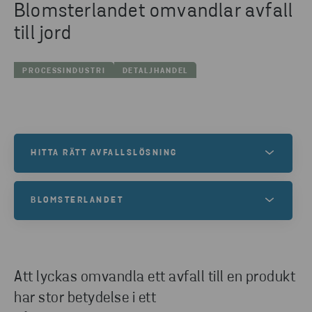
Blomsterlandet omvandlar avfall
till jord
PROCESSINDUSTRI
DETALJHANDEL
HITTA RÄTT AVFALLSLÖSNING
Är du nyfiken på hur vi kan samarbeta kring
BLOMSTERLANDET
återvinning ihop med ditt företag? Kontakta oss så
hjälper vi dig.
Vill du läsa mer om den unika jorden? På
Blomsterlandets hemsida ser du alla fördelarna och
även var du kan köpa denna klimatsmarta produkt.
KONTAKTA OSS
Att lyckas omvandla ett avfall till en produkt
har stor betydelse i ett