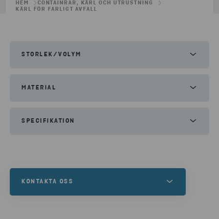
HEM
CONTAINRAR, KÄRL OCH UTRUSTNING
KÄRL FÖR FARLIGT AVFALL
STORLEK/VOLYM
Volym:
245l
MATERIAL
Olja
Lösningsmedel
Alkaliskt avfall
Syror
SPECIFIKATION
Används ofta av räddningstjänsten.
KONTAKTA OSS
Vill du hyra
kärl för farligt avfall
eller är du i