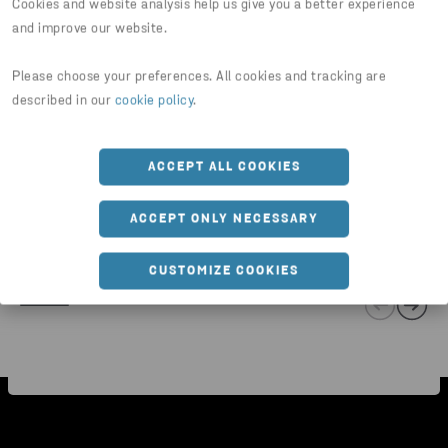
Cookies and website analysis help us give you a better experience
and improve our website.
Please choose your preferences. All cookies and tracking are
described in our
cookie policy
.
ACCEPT ALL COOKIES
KÄRL FÖR FARLIGT AVFALL
Sprundfat
ACCEPT ONLY NECESSARY
CUSTOMIZE COOKIES