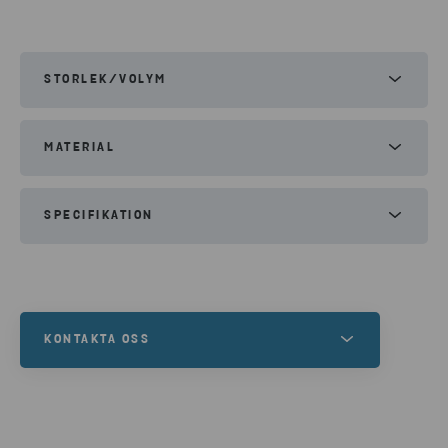
STORLEK/VOLYM
Bredd:
900mm
MATERIAL
Höjd:
1000mm
Djup:
400mm
Aerosoler
Glödlampor
Småbatterier
SPECIFIKATION
Småelektronik
2 sorteringsbackar 29 l
2 sorteringsbackar 21 l
1 säckhållare
KONTAKTA OSS
Finns i många olika storlekar. Lådorna beställs
Vill du hyra
kärl
och platsbackar eller är du i
separat.
behov av en komplett lösning för din
avfallshantering?