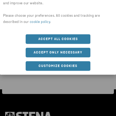
and improve our website.
Please choose your preferences. All cookies and tracking are
described in our
cookie policy
.
KÄRL & PLASTBACKAR
ACCEPT ALL COOKIES
Wellvagn
ACCEPT ONLY NECESSARY
CUSTOMIZE COOKIES