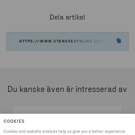
Dela artikel
JAG VILL HA EN OFFERT
HTTPS://WWW.STENARECYCLING.COM/SV/VART-ER
Du kanske även är intresserad av
COOKIES
Cookies and website analysis help us give you a better experience