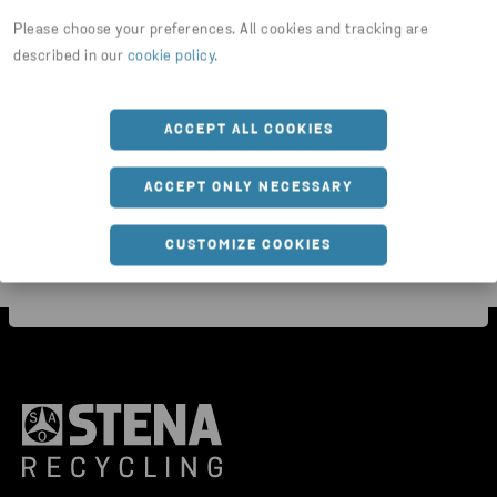
Please choose your preferences. All cookies and tracking are
described in our
cookie policy
.
MILJÖSTATIONER
Miljöstation vägg
ACCEPT ALL COOKIES
ACCEPT ONLY NECESSARY
CUSTOMIZE COOKIES