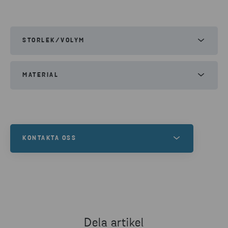
STORLEK/VOLYM
Volym:
500l
MATERIAL
Lysrör
Spillolja
Oljefilter
Absorbenter
Småbatterier
Elektronikskrot
KONTAKTA OSS
Vill du hyra miljöstation eller är du i behov av
en komplett lösning för din avfallshantering?
JAG VILL HA EN OFFERT
Dela artikel