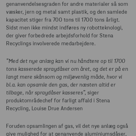
genanvendelsesgraden for andre materialer så som
væsker, jern og metal samt plastik, og den samlede
kapacitet stiger fra 700 tons til 1700 tons årligt.
Sidst men ikke mindst indføres ny robotteknologi,
der giver forbedrede arbejdsforhold for Stena
Recyclings involverede medarbejdere.
”Med det nye anlæg kan vi nu håndtere op til 1700
tons kasserede spraydåser om året, og det er på en
langt mere skånsom og miljøvenlig måde, hvor vi
bl.a. kan opsamle den gas, der næsten altid er
tilbage, når spraydåser kasseres”,
siger
produktområdechef for farligt affald i Stena
Recycling,
Louise Drue Andersen
Foruden opsamlingen af gas, vil det nye anlæg også
give mulighed for at genanvende aluminiumsdåser,