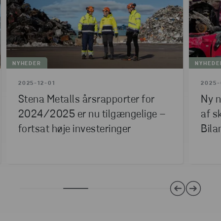
NYHEDER
NYHEDE
2025-12-01
2025-
Stena Metalls årsrapporter for
Ny n
2024/2025 er nu tilgængelige –
af s
fortsat høje investeringer
Bila