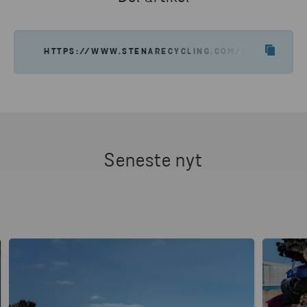
KONTAKT OS
HTTPS://WWW.STENARECYCLING.COM/DA/NYHEDE
Seneste nyt