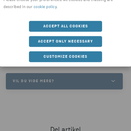
Please choose your preferences. All cookies and tracking are
energiproduktion
described in our
cookie policy
.
Den resterende væske opsamles og indgår i
energiproduktion
ACCEPT ALL COOKIES
Øget kapacitet og bedre arbejdsforhold
ACCEPT ONLY NECESSARY
CUSTOMIZE COOKIES
VIL DU VIDE MERE?
Tøv ikke med at række ud til os, hvis du har
spørgsmål inden for farligt affald. Vi er klar til at
tage imod dine spørgsmål og din interesse.
Del artikel