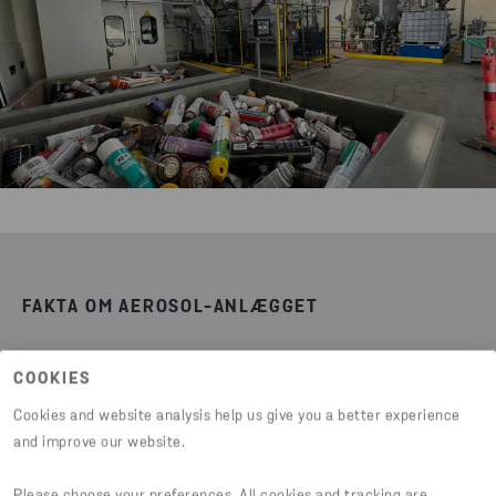
FAKTA OM AEROSOL-ANLÆGGET
På anlægget tages plast ud og genanvendes
COOKIES
Jern og metal bliver indsamlet og genanvendt til
Cookies and website analysis help us give you a better experience
hhv. færdig-jern og som ny aluminium.
and improve our website.
Den resterende gas opsamles og indgår i