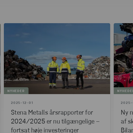
Reportagemulighed kontakt:
Cecilie Thygesen
Communications and Marketing Manager hos Stena
Recycling
Mobil +45 2810 4966
NYHEDER
NYHEDE
2025-12-01
2025-
Stena Metalls årsrapporter for
Ny n
2024/2025 er nu tilgængelige –
af s
fortsat høje investeringer
Bila