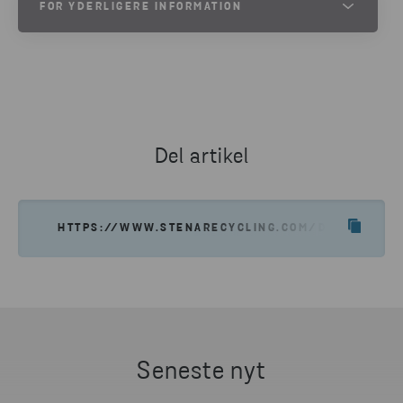
FOR YDERLIGERE INFORMATION
Niels Bukholt
Sekretariatsleder i ARI – Affalds- og
Ressourceindustrien
Mobil +45 2442 9435
E-mail nbuk@di.dk
Del artikel
Marianne Ladekarl Thygesen
Sekretariatschef i Genvindingsindustrien
HTTPS://WWW.STENARECYCLING.COM/DA/NYHEDER
Direkte +45 3374 6385
E-mail malt@danskerhverv.dk
Jens Bomann Christensen
Administrerende direktør i Cirkulær
Mobil +45 2810 4976
Seneste nyt
E-mail jbc@cirkulaer.dk