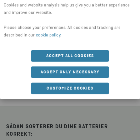
Cookies and website analysis help us give you a better experience
Hvert år skabes der flere millioner tons affald i
and improve our website.
Danmark. Ifølge Miljøstyrelsens Affaldsstatistik fra
2022 genererer vi i Danmark 19.362 ton
Please choose your preferences. All cookies and tracking are
batteriaffald.
described in our
cookie policy
.
Den samlede affaldssektor håber på, at mere
ACCEPT ALL COOKIES
oplysning vil få bugt med brandfaren på landets
genbrugspladser og affaldshåndteringsanlæg én
ACCEPT ONLY NECESSARY
gang for alle.
CUSTOMIZE COOKIES
SÅDAN SORTERER DU DINE BATTERIER
KORREKT: