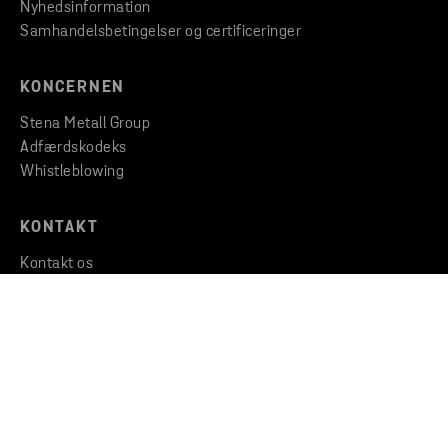
Nyhedsinformation
Samhandelsbetingelser og certificeringer
KONCERNEN
Stena Metall Group
Adfærdskodeks
Whistleblowing
KONTAKT
Kontakt os
Find et kontor
Find filial
Copyright © 2026 Stena Metall AB