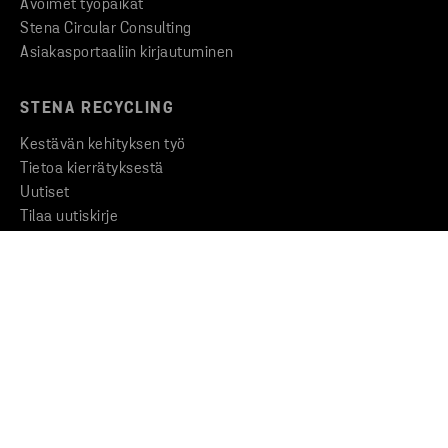
Avoimet työpaikat
Stena Circular Consulting
Asiakasportaaliin kirjautuminen
STENA RECYCLING
Kestävän kehityksen työ
Tietoa kierrätyksestä
Uutiset
Tilaa uutiskirje
Yleiset sopimusehdot
KONSERNI
Stena Metall -konserni
Liiketoimintaperiaatteet
Väärinkäytösten ilmianto
YHTEYSTIEDOT