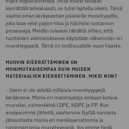
myös lopputuotteissa. Jotta muovi voidaan
kierrättää tehokkaasti, se tulisi lajitella oikein. Tämä
vaatisi oman keräysastian jokaiselle muovityypille,
joka taas veisi paljon tilaa ja häiritsisi tuotannon
prosesseja. Meidän tuleekin tähdätä siihen, että
tuotteiden valmistuksessa käytetään vähemmän eri
muovityyppejä. Tämä on teollisuudelle suuri haaste.
MUOVIN KIERRÄTTÄMINEN ON
MONIMUTKAISEMPAA KUIN MUIDEN
MATERIAALIEN KIERRÄTTÄMINEN. MIKSI NIIN?
- Usein ei ole selvää millaisia muovityyppejä
keräämme. Monia eri materiaaleja voidaan kutsua
muoviksi, esimerkkinä LDPE, HDPE ja PP. Kun
analysoimme jätteitä, saatamme löytää samasta
jäteastiasta monia eri merkkaamattomia ja
tuntemattomia muovityyppejä. Jos emme tiedä