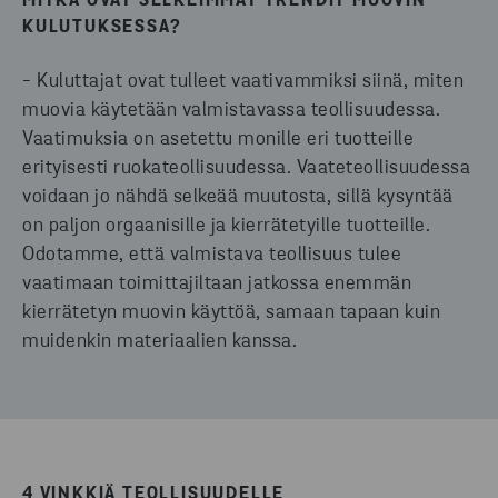
MITKÄ OVAT SELKEIMMÄT TRENDIT MUOVIN
KULUTUKSESSA?
- Kuluttajat ovat tulleet vaativammiksi siinä, miten
muovia käytetään valmistavassa teollisuudessa.
Vaatimuksia on asetettu monille eri tuotteille
erityisesti ruokateollisuudessa. Vaateteollisuudessa
voidaan jo nähdä selkeää muutosta, sillä kysyntää
on paljon orgaanisille ja kierrätetyille tuotteille.
Odotamme, että valmistava teollisuus tulee
vaatimaan toimittajiltaan jatkossa enemmän
kierrätetyn muovin käyttöä, samaan tapaan kuin
muidenkin materiaalien kanssa.
4 VINKKIÄ TEOLLISUUDELLE