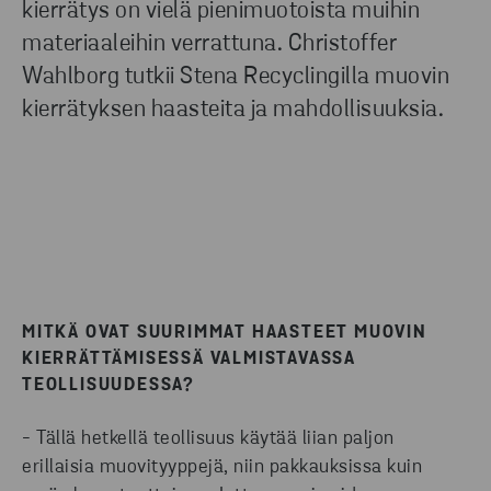
kierrätys on vielä pienimuotoista muihin
Määrittele toimittajillesi, mitä muovityypejä
materiaaleihin verrattuna. Christoffer
vaadit. Esimerkiksi, vaadi heitä käyttämään vain
Wahlborg tutkii Stena Recyclingilla muovin
yhtä muovityyppiä kaikissa
kierrätyksen haasteita ja mahdollisuuksia.
pakkausmateriaaleissa.
MITKÄ OVAT SUURIMMAT HAASTEET MUOVIN
KIERRÄTTÄMISESSÄ VALMISTAVASSA
TEOLLISUUDESSA?
- Tällä hetkellä teollisuus käytää liian paljon
erillaisia muovityyppejä, niin pakkauksissa kuin