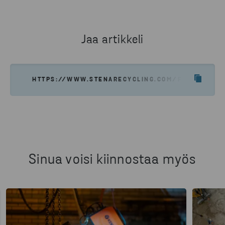
Jaa artikkeli
HTTPS://WWW.STENARECYCLING.COM/FI/UUTISET-
Sinua voisi kiinnostaa myös