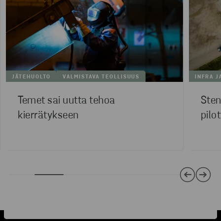
JÄTEHUOLTO
VALMISTAVA TEOLLISUUS
INFRA J
Temet sai uutta tehoa
Sten
kierrätykseen
pilot