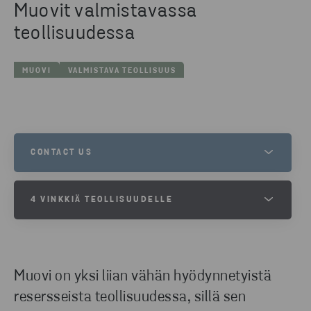
Muovit valmistavassa
teollisuudessa
MUOVI
VALMISTAVA TEOLLISUUS
CONTACT US
CHRISTOFFER WAHLBORG
4 VINKKIÄ TEOLLISUUDELLE
MANAGER, AUTOMOTIVE
PUHELIN
+46 723 701 201
Käytä läpinäkyvää/väritöntä muovia – vältä
erityisesti mustaa muovia.
Muovi on yksi liian vähän hyödynnetyistä
LÄHETÄ SÄHKÖPOSTIA
Käytä mahdollisimman vähän eri muovityyppejä.
resersseista teollisuudessa, sillä sen
Kontroloi muovityyppejä, joita käytät.