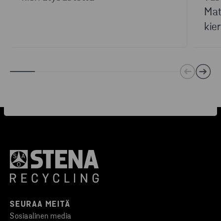
Mat
kie
SEURAA MEITÄ
Sosiaalinen media