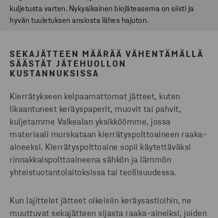
kuljetusta varten. Nykyaikainen biojäteasema on siisti ja
hyvän tuuletuksen ansiosta lähes hajuton.
SEKAJÄTTEEN MÄÄRÄÄ VÄHENTÄMÄLLÄ
SÄÄSTÄT JÄTEHUOLLON
KUSTANNUKSISSA
Kierrätykseen kelpaamattomat jätteet, kuten
likaantuneet keräyspaperit, muovit tai pahvit,
kuljetamme Valkealan yksikköömme, jossa
materiaali murskataan kierrätyspolttoaineen raaka-
aineeksi. Kierrätyspolttoaine sopii käytettäväksi
rinnakkaispolttoaineena sähkön ja lämmön
yhteistuotantolaitoksissa tai teollisuudessa.
Kun lajittelet jätteet oikeisiin keräysastioihin, ne
muuttuvat sekajätteen sijasta raaka-aineiksi, joiden