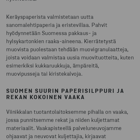
Keräyspaperista valmistetaan uutta
sanomalehtipaperia ja eristevillaa. Pahvit
hyödynnetään Suomessa pakkaus- ja
hylsykartonkien raaka-aineena. Kierrätetystä
muovista puolestaan tehdään muovigranulaatteja,
joista voidaan valmistaa uusia muovituotteita, kuten
esimerkiksi kukkaruukkuja, ämpäreitä,
muovipusseja tai kiristekalvoja.
SUOMEN SUURIN PAPERISILPPURI JA
REKAN KOKOINEN VAAKA
Viinikkalan tuotantolaitoksemme pihalla on vaaka,
jossa punnitsemme rekat ja niiden kuljettamat
materiaalit. Vaakapisteellä palveluneuvojamme
ohjaavat ja neuvovat kuljettajia, kirjaavat