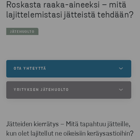
Roskasta raaka-aineeksi – mitä
lajittelemistasi jätteistä tehdään?
JÄTEHUOLTO
OTA YHTEYTTÄ
Kiinnostuitko jätehuoltonne kehittämisestä? Kysy
YRITYKSEN JÄTEHUOLTO
tarjous ja asiantuntijamme auttavat löytämään
yrityksellenne sopivan jätehuollon kokonaisuuden.
Tutustu jätehuolto- ja kierrätyspalveluihimme.
PYYDÄ TARJOUS
Jätteiden kierrätys – Mitä tapahtuu jätteille,
LUE LISÄÄ
kun olet lajitellut ne oikeisiin keräysastioihin?