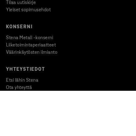
Tilaa uutiskirje
Yleiset sopimusehdot
KONSERNI
Stena Metall -konserni
Liiketoimintaperiaatteet
Väärinkäytösten ilmianto
YHTEYSTIEDOT
Etsi lähin Stena
Ota yhteyttä
Medialle
Copyright © 2026 Stena Metall AB