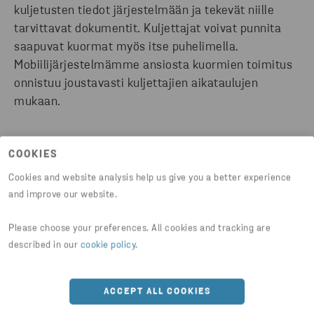
kuljetusten tiedot järjestelmään ja tekevät niille
tarvittavat dokumentit. Kuljettajat voivat punnita
saapuvat kuormat myös itse puhelimella.
Mobiilijärjestelmämme ansiosta kuormien toimitus
onnistuu joustavasti kuljettajien aikataulujen
mukaan.
Vastaanotamme ja käsittelemme Viinikkalassa
COOKIES
myös tietoturvajätettä. Luotettava asiakirjojen
tuhoaminen tapahtuu erillisessä, lukitussa tilassa.
Cookies and website analysis help us give you a better experience
and improve our website.
Suomen suurimmaksi paperisilppuriksikin sanottu
koneemme jauhaa tuhottavat paperit standardin
Please choose your preferences. All cookies and tracking are
mukaiseen palakokoon.
described in our
cookie policy
.
ACCEPT ALL COOKIES