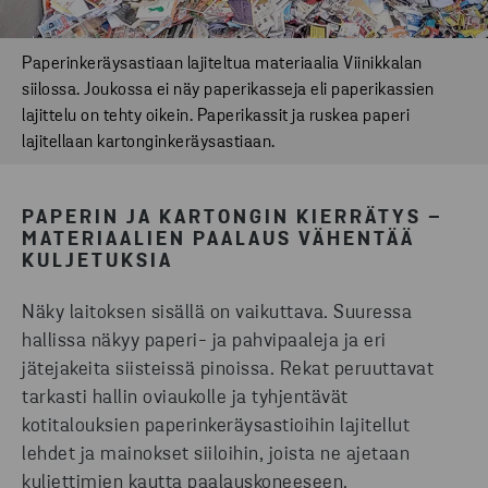
Paperinkeräysastiaan lajiteltua materiaalia Viinikkalan
siilossa. Joukossa ei näy paperikasseja eli paperikassien
lajittelu on tehty oikein. Paperikassit ja ruskea paperi
lajitellaan kartonginkeräysastiaan.
PAPERIN JA KARTONGIN KIERRÄTYS –
MATERIAALIEN PAALAUS VÄHENTÄÄ
KULJETUKSIA
Näky laitoksen sisällä on vaikuttava. Suuressa
hallissa näkyy paperi- ja pahvipaaleja ja eri
jätejakeita siisteissä pinoissa. Rekat peruuttavat
tarkasti hallin oviaukolle ja tyhjentävät
kotitalouksien paperinkeräysastioihin lajitellut
lehdet ja mainokset siiloihin, joista ne ajetaan
kuljettimien kautta paalauskoneeseen.