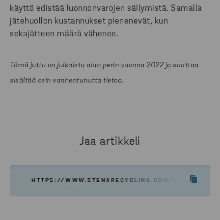
käyttö edistää luonnonvarojen säilymistä. Samalla
jätehuollon kustannukset pienenevät, kun
sekajätteen määrä vähenee.
Tämä juttu on julkaistu alun perin vuonna 2022 ja saattaa
sisältää osin vanhentunutta tietoa.
Jaa artikkeli
HTTPS://WWW.STENARECYCLING.COM/FI/UUTISET-T