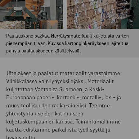
Paalauskone pakkaa kierrätysmateriaalit kuljetusta varten
pienempään tilaan. Kuvissa kartonginkeräykseen lajiteltua
pahvia paalauskoneen käsittelyssä.
Jätejakeet ja paalatut materiaalit varastoimme
Viinikkalassa vain lyhyeksi ajaksi. Materiaalit
kuljetetaan Vantaalta Suomeen ja Keski-
Eurooppaan paperi-, kartonki-, metalli-, lasi- ja
muoviteollisuuden raaka-aineiksi. Teemme
yhteistyötä useiden kotimaisten
kuljetuskumppanien kanssa. Toimintamallimme
kautta edistämme paikallista työllisyyttä ja
hyvinvointia.