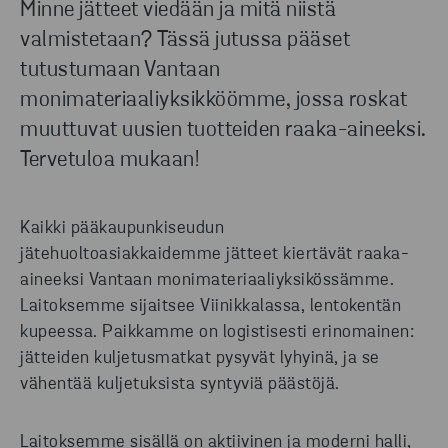
Minne jätteet viedään ja mitä niistä
valmistetaan? Tässä jutussa pääset
tutustumaan Vantaan
monimateriaaliyksikköömme, jossa roskat
muuttuvat uusien tuotteiden raaka-aineeksi.
Tervetuloa mukaan!
Kaikki pääkaupunkiseudun
jätehuoltoasiakkaidemme jätteet kiertävät raaka-
aineeksi Vantaan monimateriaaliyksikössämme.
Laitoksemme sijaitsee Viinikkalassa, lentokentän
kupeessa. Paikkamme on logistisesti erinomainen:
jätteiden kuljetusmatkat pysyvät lyhyinä, ja se
vähentää kuljetuksista syntyviä päästöjä.
Laitoksemme sisällä on aktiivinen ja moderni halli,