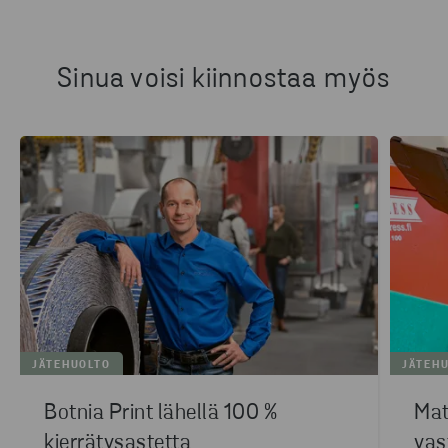
Sinua voisi kiinnostaa myös
JÄTEHUOLTO
JÄTEH
Botnia Print lähellä 100 %
Mat
kierrätysastetta
vas