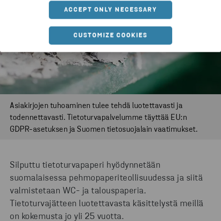
ACCEPT ONLY NECESSARY
CUSTOMIZE COOKIES
Asiakirjojen tuhoaminen tulee tehdä luotettavasti ja
todennettavasti. Tietoturvapalvelumme täyttää EU:n
GDPR-asetuksen ja Suomen tietosuojalain vaatimukset.
Silputtu tietoturvapaperi hyödynnetään
suomalaisessa pehmopaperiteollisuudessa ja siitä
valmistetaan WC- ja talouspaperia.
Tietoturvajätteen luotettavasta käsittelystä meillä
on kokemusta jo yli 25 vuotta.