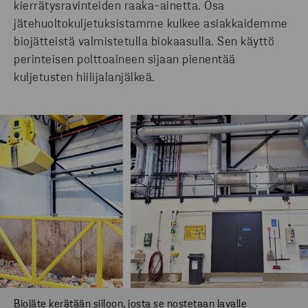
kierrätysravinteiden raaka-ainetta. Osa
jätehuoltokuljetuksistamme kulkee asiakkaidemme
biojätteistä valmistetulla biokaasulla. Sen käyttö
perinteisen polttoaineen sijaan pienentää
kuljetusten hiilijalanjälkeä.
Biojäte kerätään siiloon, josta se nostetaan lavalle