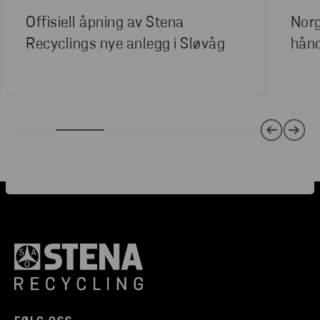
Offisiell åpning av Stena
Norg
Recyclings nye anlegg i Sløvåg
hånd