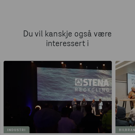
Du vil kanskje også være
interessert i
INDUSTRI
BILBRA