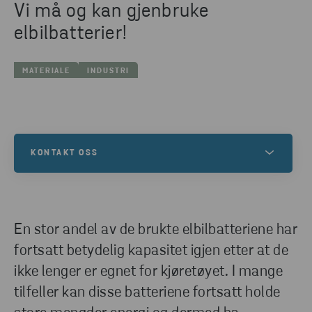
Vi må og kan gjenbruke
elbilbatterier!
MATERIALE
INDUSTRI
KONTAKT OSS
Trenger du en løsning for batteriene dine?
Kontakt våre eksperter i Stena Recycling hvis du vil
vite mer om sirkulær batterihåndtering.
En stor andel av de brukte elbilbatteriene har
fortsatt betydelig kapasitet igjen etter at de
ikke lenger er egnet for kjøretøyet. I mange
TA KONTAKT
tilfeller kan disse batteriene fortsatt holde