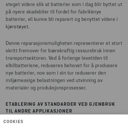
steget videre slik at batterier som i dag blir byttet ut
på nyere skadebiler til fordel for fabrikknye
batterier, vil kunne bli reparert og benyttet videre i
kjøretøyet.
Denne reparasjonsmuligheten representerer et stort
skritt fremover for bærekraftig ressursbruk innen
transportsektoren. Ved å forlenge levetiden til
elbilbatteriene, reduseres behovet for å produsere
nye batterier, noe som i sin tur reduserer den
miljømessige belastningen ved utvinning av
materialer og produksjonsprosesser.
ETABLERING AV STANDARDER VED GJENBRUK
TIL ANDRE APPLIKASJONER
COOKIES
Videre må det også gjøres fremskritt når det gjelder