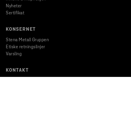
Nyheter
Sertifikat
KONSERNET
Stena Metall Gruppen
Etiske retningslinjer
Varsling
KONTAKT
Finn en filial
Ta kontakt med oss
Opphavsrett © 2026 Stena Metall AB
Privacy
Cookies