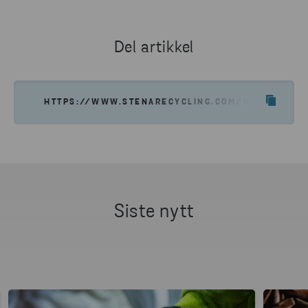
Arrangementet finner sted 27. juni i forbindelse
SEND E-POST
med ÅF Offshore Race i Stockholm.
Administrerende direktører, bærekraftsledere og
Del artikkel
andre representanter fra det svenske næringslivet
inviteres sammen med forskere og politikere til å
diskutere hvordan bedrifter kan skape
HTTPS://WWW.STENARECYCLING.COM/NO/NYHETER-
forutsetninger for sirkulær flyt ved hjelp av
innovasjon, samarbeid og bærekraftige
forretningsstrategier. I tillegg til initiativtakerne, vil
Jacob Wallenberg (Investor AB), Sara Mc Phee
(Houdini Sportswear) og Märtha Rehnberg
(DareDisrupt) delta i en paneldiskusjon.
Siste nytt
Forumet vil være et årlig arrangement. Under årets
arrangement, vil initiativtakerne presentere
konkrete prosjekter det har blitt samarbeidet om på
området.