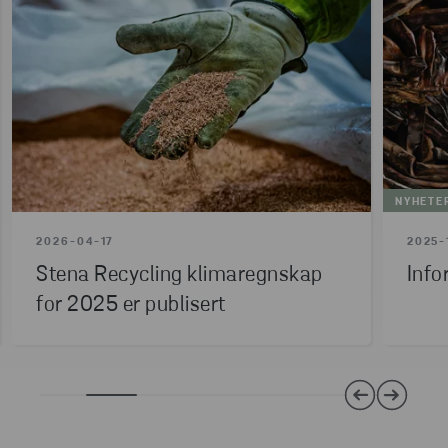
LES MER
NYHETE
2026-04-17
2025-
Stena Recycling klimaregnskap
Info
for 2025 er publisert