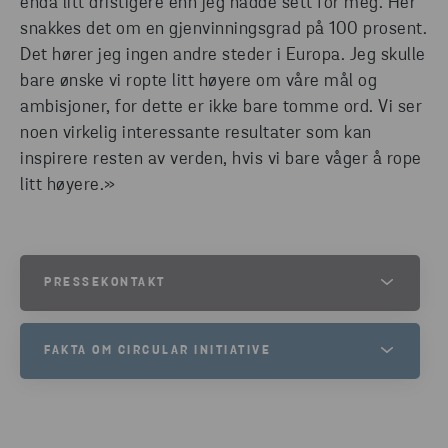
enda litt dristigere enn jeg hadde sett for meg. Her
snakkes det om en gjenvinningsgrad på 100 prosent.
Det hører jeg ingen andre steder i Europa. Jeg skulle
bare ønske vi ropte litt høyere om våre mål og
ambisjoner, for dette er ikke bare tomme ord. Vi ser
noen virkelig interessante resultater som kan
inspirere resten av verden, hvis vi bare våger å rope
litt høyere.»
PRESSEKONTAKT
JESPER WALTERSSON
FAKTA OM CIRCULAR INITIATIVE
SENIOR COMMUNICATIONS MANAGER AT STENA METALL
TELEFON
Circular Initiative er en arena der beslutningstakere
+46 70 511 2670
møtes for å diskutere og etablere konkrete tiltak.