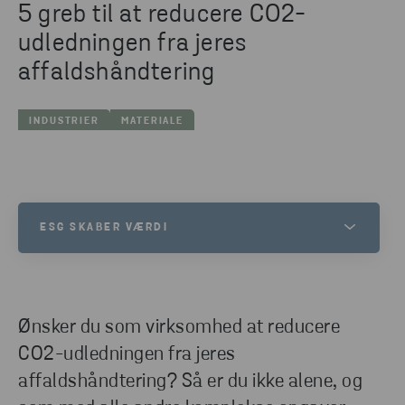
5 greb til at reducere CO2-
udledningen fra jeres
affaldshåndtering
INDUSTRIER
MATERIALE
ESG SKABER VÆRDI
Vi oplever, at både samfundet, kunder og
samarbejdspartnere forventer, at vi tager aktivt
ansvar for at skabe en mere bæredygtig fremtid.
Ønsker du som virksomhed at reducere
Derfor har vi samlet vores mål og initiativer i én
CO2-udledningen fra jeres
samlet ESG-strategi, der tydeligt viser, hvordan vi
affaldshåndtering? Så er du ikke alene, og
vil arbejde målrettet og konkret for at gøre en