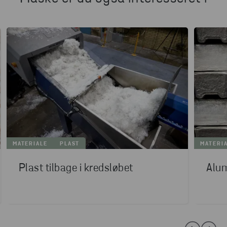
MATERIALE
PLAST
MATERI
Plast tilbage i kredsløbet
Alum