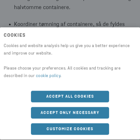
halvtomme containere.
Koordiner tømning af containere, så de fyldes
optimalt.
COOKIES
Cookies and website analysis help us give you a better experience
and improve our website.
Please choose your preferences. All cookies and tracking are
described in our
cookie policy
.
4. VALG AF DRIVMIDDEL – SKIFT TIL GRØN
TRANSPORT
ACCEPT ALL COOKIES
Transporten står for en stor del af CO2-
ACCEPT ONLY NECESSARY
emissionerne i affaldshåndteringen.
CUSTOMIZE COOKIES
Det er flere steder muligt at vælge drivmiddel