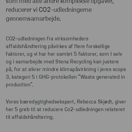
som med alle andre komplekse opgaver,
positiv forskel – både for miljøet, for mennesker og
reducerer vi CO2-udledningerne
for samfundet som helhed.
gennemsamarbejde.
LÆS MERE HER
CO2-udledningen fra
virksomheders
affaldshåndtering påvirkes af flere forskellige
faktorer
, og vi har her samlet 5
faktorer
, som
I selv
og i samarbejde med Stena Recycling kan
justere
på, for at
sikrer mindre klimapåvirkning i jeres
scope
3, kategori 5 i GHG-protokollen “Waste
generated
in
production
”
.
Vores bæredygtighedsekspert, Rebecca Skjødt, giver
her 5 greb til at reducere Co2-udledningen relateret
til affaldshåndtering.