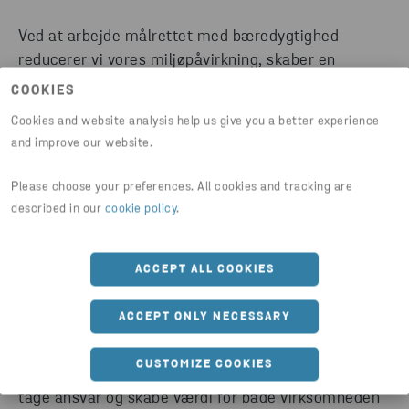
Ved at arbejde målrettet med bæredygtighed
reducerer vi vores miljøpåvirkning, skaber en
inkluderende og tryg arbejdsplads og sikrer
COOKIES
gennemsigtighed og ansvarlighed i vores ledelse.
Cookies and website analysis help us give you a better experience
Det gør os mere attraktive for både kunder,
and improve our website.
samarbejdspartnere og medarbejdere – og styrker
vores konkurrenceevne i en verden, hvor
Please choose your preferences. All cookies and tracking are
bæredygtighed er blevet en forventning, ikke et valg.
described in our
cookie policy
.
Samtidig giver ESG-arbejdet os værdifuld indsigt i
ACCEPT ALL COOKIES
vores CO₂-aftryk, ressourceforbrug og sociale
påvirkning, hvilket gør det muligt at træffe bedre
ACCEPT ONLY NECESSARY
beslutninger og dokumentere vores fremskridt over
for både interne og eksterne interessenter. Det
CUSTOMIZE COOKIES
handler ikke kun om compliance – det handler om at
tage ansvar og skabe værdi for både virksomheden