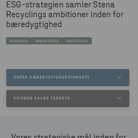
ESG-strategien samler Stena
Recyclings ambitioner inden for
bæredygtighed
NYHEDER
INDUSTRIER
MATERIALE
VORES BÆREDYGTIGHEDSINDSATS
Hos Stena Recycling er bæredygtighed selve sjælen
SCIENCE BASED TARGETS
i alt, hvad vi gør. Sammen med vore kunder og
partnere skaber vore aktiviteter værdi i form af
Alle Stena Recycling-virksomheder har nu tilsluttet
reduceret klimapåvirkning samt mere effektiv
sig Science Based Targets-initiativet – endnu et
udnyttelse af ressourcer.
skridt fremad på vores rejse mod bæredygtighed.