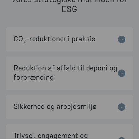
Vores strategiske mål inden for
ESG
LÆS MERE
LÆS MERE
CO₂-reduktioner i praksis
For at nå målet om at reducere CO
₂
-
udledningen med 50% i scope 1 og 2 samt 25%
Reduktion af affald til deponi og
i scope 3 inden 2030, har Stena Recycling
Danmark igangsat flere konkrete initiativer:
forbrænding
Vi har fokus på at løfte affald op i
Flådestyring på arbejdsmaskiner:
Vi
genanvendelseshierarkiet:
implementerer Clever Track, som skal
Sikkerhed og arbejdsmiljø
hjælpe os til at benytte vores
Direkte genanvendelse:
Vi arbejder
Øget træning og forebyggelse:
Vi har indført
arbejdsmaskiner mest effektivt og
målrettet på at øge andelen af materialer,
systematisk træning og kommunikation om
mindske tomgang.
Trivsel, engagement og
sikkerhed, så alle medarbejdere er klædt på til
der kan genanvendes direkte i nye