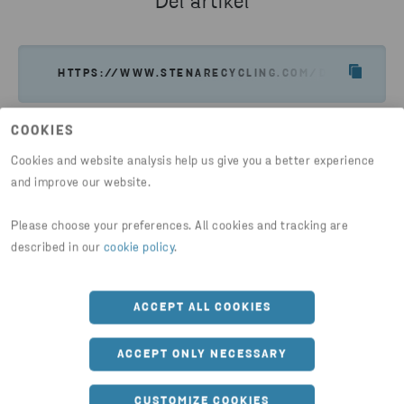
Del artikel
HTTPS://WWW.STENARECYCLING.COM/DA/NYHEDER-
COOKIES
Cookies and website analysis help us give you a better experience
and improve our website.
Måske er du også interesseret i
Please choose your preferences. All cookies and tracking are
described in our
cookie policy
.
ACCEPT ALL COOKIES
ACCEPT ONLY NECESSARY
CUSTOMIZE COOKIES