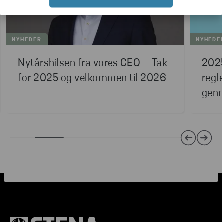
NYHEDER
NYHEDE
Nytårshilsen fra vores CEO – Tak
2025
for 2025 og velkommen til 2026
regl
gen