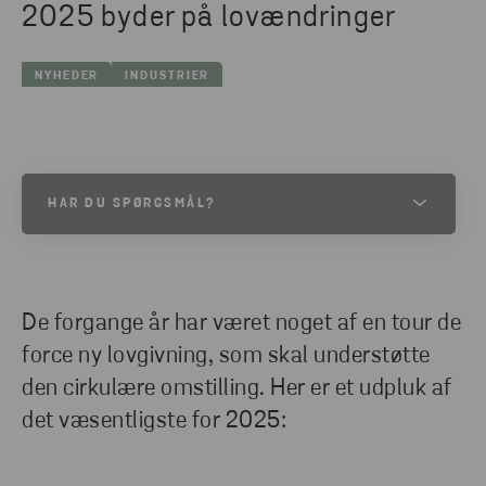
2025 byder på lovændringer
NYHEDER
INDUSTRIER
HAR DU SPØRGSMÅL?
Kontakt os endelig, hvis du har brug for hjælp til din
affaldshåndtering, spørgsmål til lovene eller behov
for en gennemgang af din affaldsproces. Vi er klar
De forgange år har været noget af en tour de
til at hjælpe dig.
force ny lovgivning, som skal understøtte
den cirkulære omstilling. Her er et udpluk af
det væsentligste for 2025:
KONTAKT OS