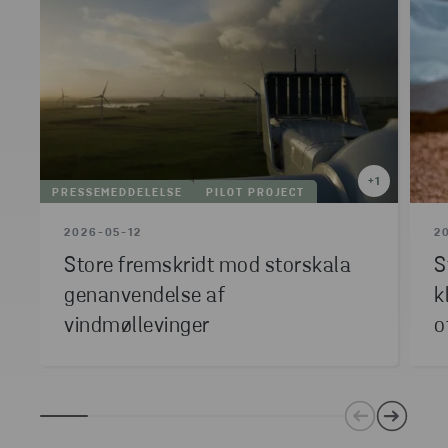
+
1
PRESSEMEDDELELSE
PILOT PROJECT
2026-05-12
2
Store fremskridt mod storskala
S
genanvendelse af
k
vindmøllevinger
o