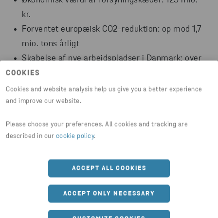
Økonomisk værdi af forsyningskæder: 123 mio.
kr.
Forventet europæisk CO2-reduktion: op mod 1,7
mio. tons årligt
Skabelse af nye arbejdspladser i Danmark: over
100
COOKIES
Cookies and website analysis help us give you a better experience
and improve our website.
Please choose your preferences. All cookies and tracking are
VIL DU VIDE MERE?
described in our
cookie policy
.
PRESSEHÅNDTERING:
PARTNERSKABET BESTÅR AF:
ACCEPT ALL COOKIES
Communications Manager
Cecilie Forsberg Thygesen
Teknologisk Institut (projektlead),
Semler Gruppen,
ACCEPT ONLY NECESSARY
Ørbæk Autogenbrug, Hammershøj Autoophug,
Stena Recycling, Tryg, RC Plast, Evonik, CircleX,
SEND E-MAIL