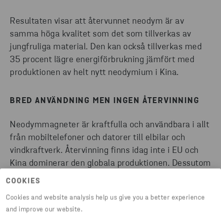
Resultaten visar att återvunnet neodym är av
samma höga kvalitet som det som tillverkas av
jungfruliga material. Den kan också tillverkas med
35 procent lägre energiförbrukning jämfört med
produktionen av helt nytt neodymium i Kina.
BRED ANVÄNDNING MEN INGEN ÅTERVINNING
Neodymmagneter är kraftfulla och användbara i allt
från mobiltelefoner och datorer till elbilar och
vindkraftverk. Återvinning finns idag inte i EU och
Kina dominerar den globala produktionen. Dessutom
pekar den internationella användningen kraftigt
COOKIES
uppåt. EU ser neodym och andra sällsynta
Cookies and website analysis help us give you a better experience
jordartsmetaller som de mest kritiska ämnena att
and improve our website.
tillgå.