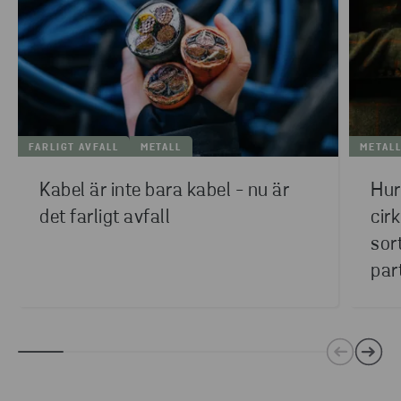
FARLIGT AVFALL
METALL
METAL
Kabel är inte bara kabel - nu är
Hur
det farligt avfall
cir
sor
par