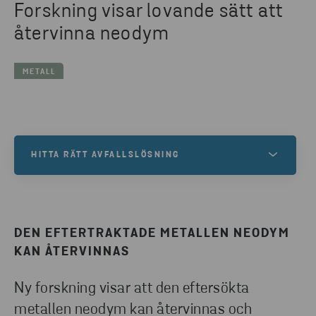
Forskning visar lovande sätt att
återvinna neodym
METALL
HITTA RÄTT AVFALLSLÖSNING
Är du intresserad av våra tjänster inom
avfallsinsaming och återvinning? Fyll i formuläret
så kontaktar vi dig.
DEN EFTERTRAKTADE METALLEN NEODYM
KAN ÅTERVINNAS
KONTAKTA OSS
Ny forskning visar att den eftersökta
metallen neodym kan återvinnas och