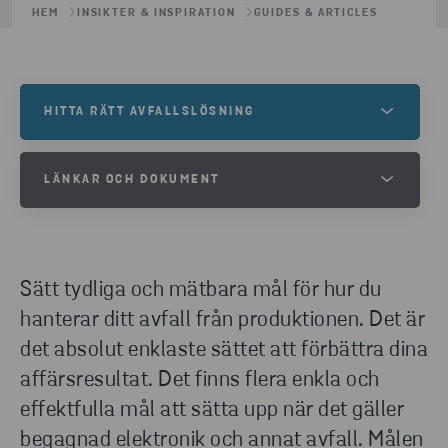
HEM
INSIKTER & INSPIRATION
GUIDES & ARTICLES
HITTA RÄTT AVFALLSLÖSNING
Hur kan vi hjälpa ditt företag att bli mer hållbart? Vi
LÄNKAR OCH DOKUMENT
hjälper dig hitta rätt avfallslösning för dina behov.
Fyll i formuläret så kontaktar vi dig.
HJÄLP ATT SÄTTA UPP AFFÄRSMÅL
KONTAKTA OSS
Sätt tydliga och mätbara mål för hur du
LADDA NER
hanterar ditt avfall från produktionen. Det är
det absolut enklaste sättet att förbättra dina
affärsresultat. Det finns flera enkla och
effektfulla mål att sätta upp när det gäller
begagnad elektronik och annat avfall. Målen