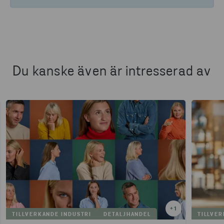
Du kanske även är intresserad av
+
1
TILLVERKANDE INDUSTRI
DETALJHANDEL
TILLVER