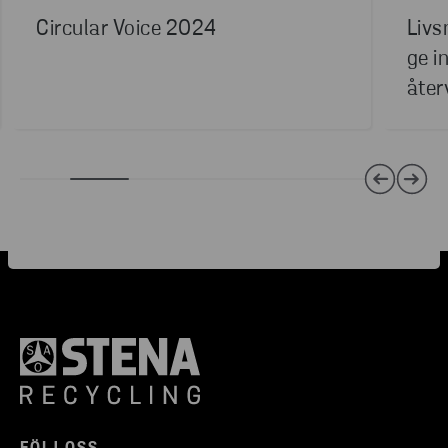
Circular Voice 2024
Livs
ge i
åter