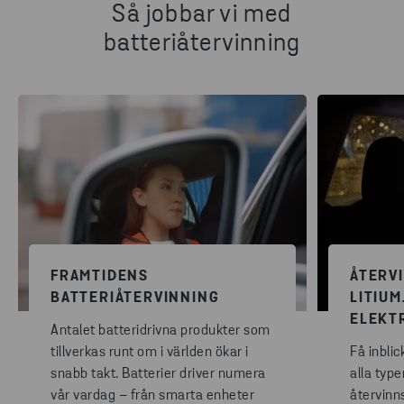
Så jobbar vi med
batteriåtervinning
FRAMTIDENS
ÅTERV
BATTERIÅTERVINNING
LITIU
ELEKT
Antalet batteridrivna produkter som
tillverkas runt om i världen ökar i
Få inblic
snabb takt. Batterier driver numera
alla type
vår vardag – från smarta enheter
återvinn