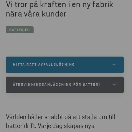
Vi tror på kraften i en ny fabrik
nära våra kunder
BATTERIER
HITTA RÄTT AVFALLSLÖSNING
Behöver du en lösning för dina batterier?
ÅTERVINNINGSANLÄGGNING FÖR BATTERI
Kontakta våra experter om du vill veta mer om
cirkulär batterihantering.
FÖLJ VÅR RESA FRÅN DESIGN FÖR
CIRKULÄRITET TILL
ÅTERANVÄNDNING
KONTAKTA OSS
Världen håller snabbt på att ställa om till
LADDA NER
batteridrift. Varje dag skapas nya