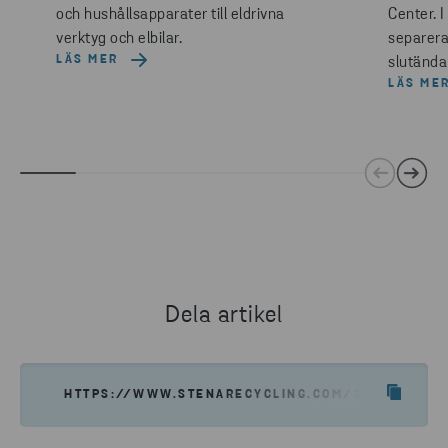
och hushållsapparater till eldrivna
Center. 
verktyg och elbilar.
separeras
LÄS MER
slutändan
LÄS ME
Dela artikel
HTTPS://WWW.STENARECYCLING.COM/SV/NYHETER-