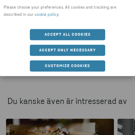
Please choose your preferences. All cookies and tracking are
described in our
cookie policy
.
Dela artikel
ACCEPT ALL COOKIES
ACCEPT ONLY NECESSARY
HTTPS://WWW.STENARECYCLING.COM/SV/NYHETER-
CUSTOMIZE COOKIES
Du kanske även är intresserad av