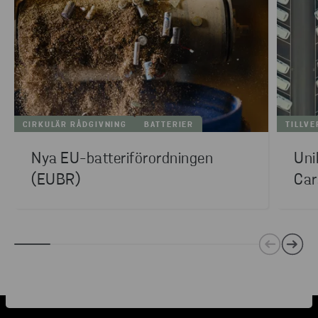
CIRKULÄR RÅDGIVNING
BATTERIER
TILLVE
Nya EU-batteriförordningen
Uni
(EUBR)
Car