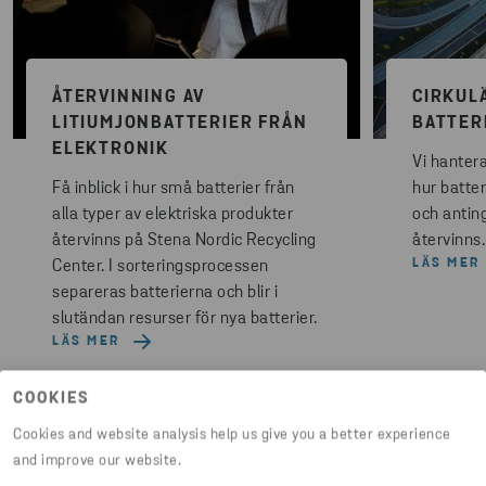
ÅTERVINNING AV
CIRKUL
LITIUMJONBATTERIER FRÅN
BATTER
ELEKTRONIK
Vi hantera
Få inblick i hur små batterier från
hur batte
alla typer av elektriska produkter
och antin
återvinns på Stena Nordic Recycling
återvinns.
LÄS MER
Center. I sorteringsprocessen
separeras batterierna och blir i
slutändan resurser för nya batterier.
LÄS MER
COOKIES
Cookies and website analysis help us give you a better experience
and improve our website.