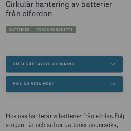
Cirkulär hantering av batterier
från elfordon
BATTERIER
FORDONSINDUSTRI
HITTA RÄTT AVFALLSLÖSNING
Behöver du en lösning för dina batterier?
VILL DU VETA MER?
Kontakta våra experter om du vill veta mer om
cirkulär batterihantering.
PLAST I BEGAGNAD ELEKTRONIK
Vi utvinner plast ur förbrukad elektronik och ger den
KONTAKTA OSS
Hos oss hanterar vi batterier från elbilar. Följ
nytt liv i andra produkter
stegen här och se hur batterier undersöks,