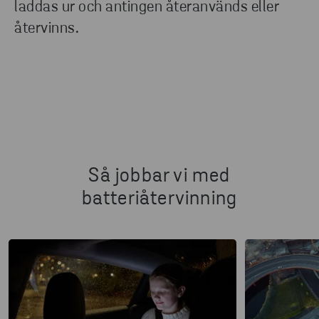
laddas ur och antingen återanvänds eller
LÄS MER
återvinns.
Så jobbar vi med
batteriåtervinning