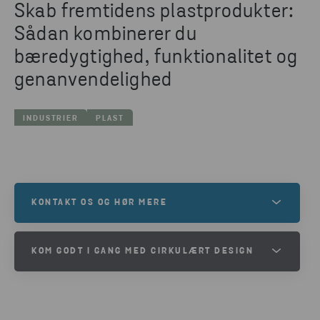
Skab fremtidens plastprodukter:
Sådan kombinerer du
bæredygtighed, funktionalitet og
genanvendelighed
INDUSTRIER
PLAST
KONTAKT OS OG HØR MERE
Ræk endelig ud, hvis du er nysgerrig efter at høre
KOM GODT I GANG MED CIRKULÆRT DESIGN
mere om Stena Recycling, og hvad vi kan tilbyde
dig.
Er du klar til at udvikle produkter med lang
holdbarhed, som kan genanvendes, når de ikke