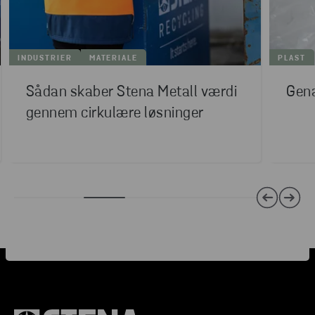
INDUSTRIER
MATERIALE
PLAST
Sådan skaber Stena Metall værdi
Gena
gennem cirkulære løsninger