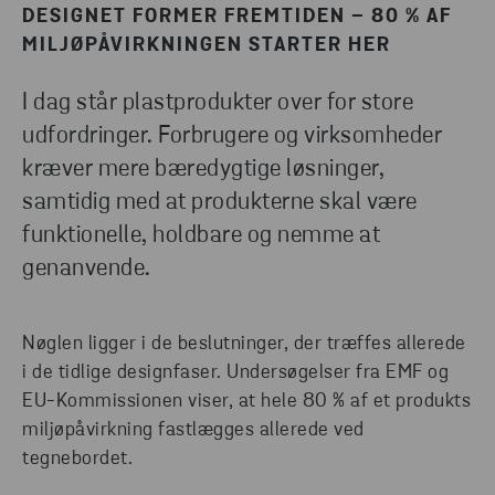
længere bruges?
Stena Circular Consulting
KONTAKT OS
DESIGNET FORMER FREMTIDEN – 80 % AF
tilbyder blandt andet:
MILJØPÅVIRKNINGEN STARTER HER
Workshop om cirkulært produktdesign
I dag står plastprodukter over for store
Rapport, der viser hvor stor en del af dit produkt
udfordringer. Forbrugere og virksomheder
der kan genanvendes
kræver mere bæredygtige løsninger,
Muligheder for at vælge materialer med lav
samtidig med at produkterne skal være
miljøpåvirkning
funktionelle, holdbare og nemme at
Kortlægning af produktets slutlivsfase
genanvende.
Nøglen ligger i de beslutninger, der træffes allerede
KONTAKT STENA CIRCULAR CONSULTING HER
i de tidlige designfaser. Undersøgelser fra EMF og
EU-Kommissionen viser, at hele 80 % af et produkts
miljøpåvirkning fastlægges allerede ved
tegnebordet.