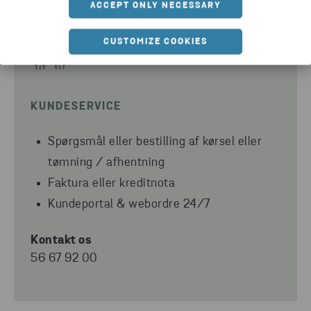
ACCEPT ONLY NECESSARY
CUSTOMIZE COOKIES
KUNDESERVICE
Spørgsmål eller bestilling af kørsel eller
tømning / afhentning
Faktura eller kreditnota
Kundeportal & webordre 24/7
Kontakt os
56 67 92 00