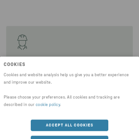
ET STENA UDEN ULYKKER
COOKIES
Cookies and website analysis help us give you a better experience
Husk!
and improve our website.
Påkrævet sikkerhedstøj
Please choose your preferences. All cookies and tracking are
described in our
cookie policy
.
Følg markeringerne
Gå ikke alene på pladsen
ACCEPT ALL COOKIES