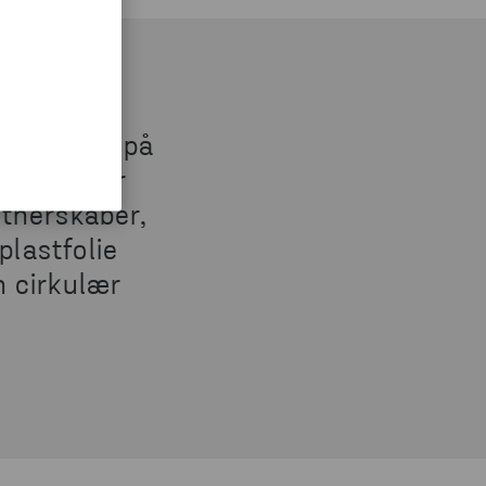
er dagligt på
rd. Derfor
artnerskaber,
plastfolie
n cirkulær