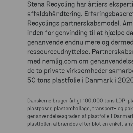
Stena Recycling har årtiers ekspert
affaldshåndtering. Erfaringsbaseret
Recyclings partnerskabsmodel. Amb
inden for genvinding til at hjælpe
genanvende endnu mere og dermed
ressourceudnyttelse. Partnerskabs
med nemlig.com om genanvendelse a
de to private virksomheder samarb
50 tons plastfolie i Danmark i 2020
Danskerne bruger årligt 100.000 tons LDP-plas
plastposer, plastemballage, transport- og pakke
genanvendelsesgraden af plastfolie i Danmark
plastfolien afbrændes efter blot en enkelt an