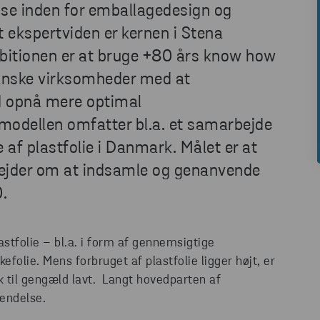
ise inden for emballagedesign og
 ekspertviden er kernen i Stena
itionen er at bruge +80 års know how
 danske virksomheder med at
 opnå mere optimal
modellen omfatter bl.a. et samarbejde
f plastfolie i Danmark. Målet er at
ejder om at indsamle og genanvende
.
tfolie – bl.a. i form af gennemsigtige
folie. Mens forbruget af plastfolie ligger højt, er
 til gengæld lavt. Langt hovedparten af
vendelse.