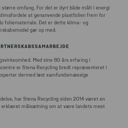
t større omfang. For det er dyrt både målt i energi
 klimafordele at genanvende plastfolien frem for
lo foliemateriale. Det er dette klima- og
erskabsmodel gør op med.
PARTNERSKABSSAMARBEJDE
gsvirksomhed. Med sine 80 års erfaring i
scentre er Stena Recycling bredt repræsenteret i
 eksperter dermed løst samfundsmæssige
ndelse, har Stena Recycling siden 2014 været en
en erklæret målsætning om at være landets mest