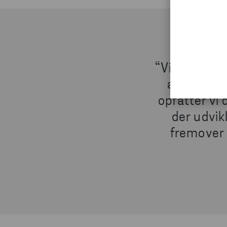
“Vi støtter 
at fremme
opfatter vi 
der udvik
fremover 