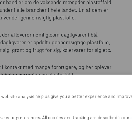
mer handler om de voksende mængder plastaffald.
nder i alle brancher i hele landet. En af dem er
nvender gennemsigtig plastfolie.
der afleverer nemlig.com dagligvarer i blå
 dagligvarer er opdelt i gennemsigtige plastfolie,
ig, grønt og frugt for sig, kølervarer for sig etc.
 i kontakt med mange forbrugere, og her oplever
lobal opvarmning og plastaffald.
 website analysis help us give you a better experience and improv
e your preferences. All cookies and tracking are described in our