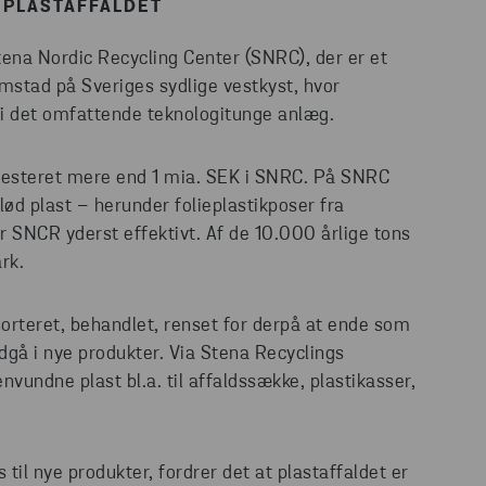
 PLASTAFFALDET
Stena Nordic Recycling Center (SNRC), der er et
mstad på Sveriges sydlige vestkyst, hvor
 i det omfattende teknologitunge anlæg.
investeret mere end 1 mia. SEK i SNRC. På SNRC
lød plast – herunder folieplastikposer fra
SNCR yderst effektivt. Af de 10.000 årlige tons
rk.
sorteret, behandlet, renset for derpå at ende som
indgå i nye produkter. Via Stena Recyclings
vundne plast bl.a. til affaldssække, plastikasser,
il nye produkter, fordrer det at plastaffaldet er