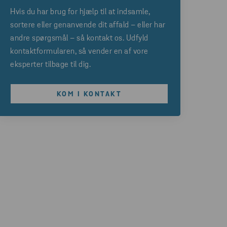
Hvis du har brug for hjælp til at indsamle,
sortere eller genanvende dit affald – eller har
andre spørgsmål – så kontakt os. Udfyld
kontaktformularen, så vender en af vore
eksperter tilbage til dig.
KOM I KONTAKT