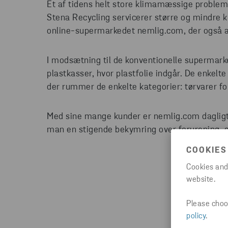
Et af tidens helt store klimamæssige proble
Stena Recycling servicerer større og mindre ku
online-supermarkedet nemlig.com, der også a
I modsætning til de konventionelle supermarke
plastkasser, hvor plastfolie indgår. De enkelte
der rummer de enkelte kategorier: tørvarer for s
Med sine mange kunder er nemlig.com dagligt
man en stigende bekymring over forurening, g
COOKIES
Cookies and
website.
Please choos
policy
.