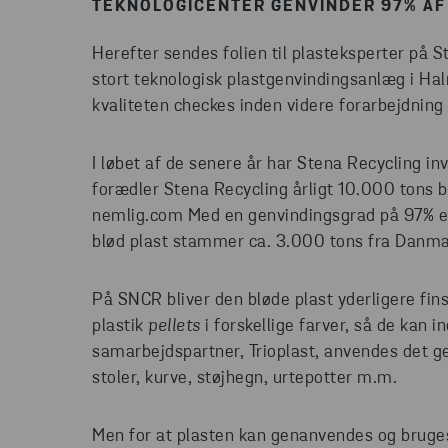
TEKNOLOGICENTER GENVINDER 97% AF
Herefter sendes folien til plasteksperter på 
stort teknologisk plastgenvindingsanlæg i Hal
kvaliteten checkes inden videre forarbejdning
I løbet af de senere år har Stena Recycling 
forædler Stena Recycling årligt 10.000 tons b
nemlig.com Med en genvindingsgrad på 97% er 
blød plast stammer ca. 3.000 tons fra Danma
På SNCR bliver den bløde plast yderligere fin
plastik
pellets
i forskellige farver, så de kan 
samarbejdspartner, Trioplast, anvendes det gen
stoler, kurve, støjhegn, urtepotter m.m.
Men for at plasten kan genanvendes og bruges t