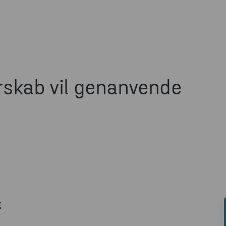
rskab vil genanvende
E